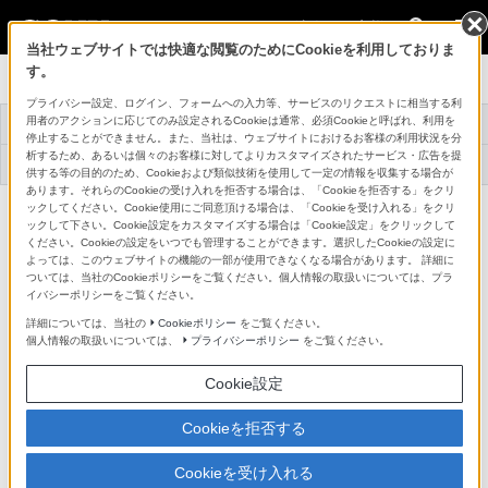
法人のお客様
当社ウェブサイトでは快適な閲覧のためにCookieを利用しておりま
す。
プロフェッショナルモニター
プライバシー設定、ログイン、フォームへの入力等、サービスのリクエストに相当する利
用者のアクションに応じてのみ設定されるCookieは通常、必須Cookieと呼ばれ、利用を
トップ
商品一覧
関連商品
事例紹介
停止することができません。また、当社は、ウェブサイトにおけるお客様の利用状況を分
析するため、あるいは個々のお客様に対してよりカスタマイズされたサービス・広告を提
アプリケーションソ
機器アップデートフ
サービス対応メニュ
サポート・お問い合
フトウェア
ァームウェア
ー
わせ
供する等の目的のため、Cookieおよび類似技術を使用して一定の情報を収集する場合が
あります。それらのCookieの受け入れを拒否する場合は、「Cookieを拒否する」をクリ
32型業務用4K液晶モニター
ックしてください。Cookie使用にご同意頂ける場合は、「Cookieを受け入れる」をクリ
PVM-X3200
ックして下さい。Cookie設定をカスタマイズする場合は「Cookie設定」をクリックして
詳細メニュー
ください。Cookieの設定をいつでも管理することができます。選択したCookieの設定に
よっては、このウェブサイトの機能の一部が使用できなくなる場合があります。 詳細に
ついては、当社のCookieポリシーをご覧ください。個人情報の取扱いについては、プラ
イバシーポリシーをご覧ください。
詳細については、当社の
Cookieポリシー
をご覧ください。
個人情報の取扱いについては、
プライバシーポリシー
をご覧ください。
Cookie設定
Cookieを拒否する
Cookieを受け入れる