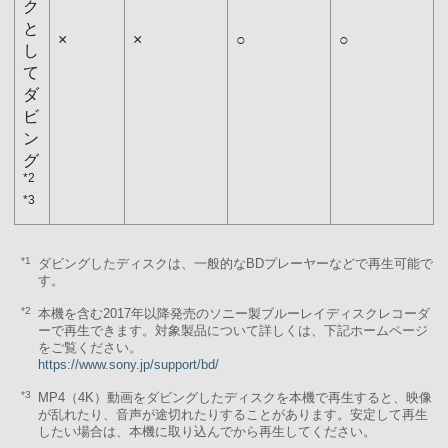
ク
と
×
×
○
○
し
て
ダ
ビ
ン
グ
*2
*3
*1
ダビングしたディスクは、一般的なBDプレーヤーなどで再生可能で
す。
*2
本機を含む2017年以降発売のソニー製ブルーレイディスクレコーダ
ーで再生できます。対象製品について詳しくは、下記ホームページ
をご覧ください。
https://www.sony.jp/support/bd/
*3
MP4（4K）動画をダビングしたディスクを本機で再生すると、映像
が乱れたり、音声が途切れたりすることがあります。安定して再生
したい場合は、本機に取り込んでから再生してください。