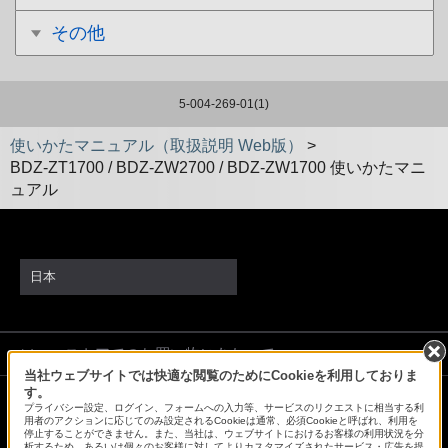
その他
5-004-269-01(1)
使いかたマニュアル（取扱説明 Web版）
>
BDZ-ZT1700 / BDZ-ZW2700 / BDZ-ZW1700 使いかたマニ
ュアル
日本
ソニーストアでのお買い物にあたって
当社ウェブサイトでは快適な閲覧のためにCookieを利用しておりま
す。
プライバシー設定、ログイン、フォームへの入力等、サービスのリクエストに相当する利
会社情報
採用情報
特約店のご案内
ニュースリリース
用者のアクションに応じてのみ設定されるCookieは通常、必須Cookieと呼ばれ、利用を
停止することができません。また、当社は、ウェブサイトにおけるお客様の利用状況を分
環境情報
My Sony 利用規約
析するため、あるいは個々のお客様に対してよりカスタマイズされたサービス・広告を提