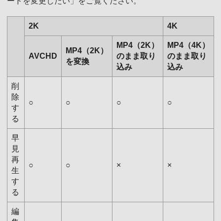
ードを変更したい」をご覧ください。
2K
4K
MP4（2K）
MP4（4K）
MP4（2K）
AVCHD
のまま取り
のまま取り
を変換
込み
込み
削
除
○
○
○
○
す
る
早
見
再
○
○
×
×
生
す
る
編