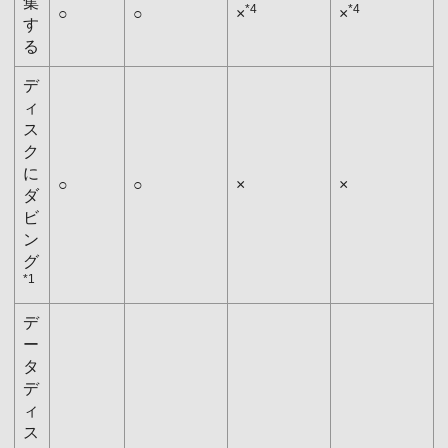
集
*4
*4
○
○
×
×
す
る
デ
ィ
ス
ク
に
○
○
×
×
ダ
ビ
ン
グ
*1
デ
ー
タ
デ
ィ
ス