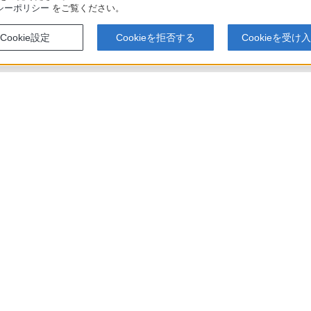
シーポリシー
をご覧ください。
Cookie設定
Cookieを拒否する
Cookieを受け
W2700 / BDZ-ZW1700 使いかたマニュアル
アでのお買い物にあたって
セキュリティ・ブラウザ環境
特定商取
会社情報
採用情報
特約店のご案内
ニュース
い表示への取り組み