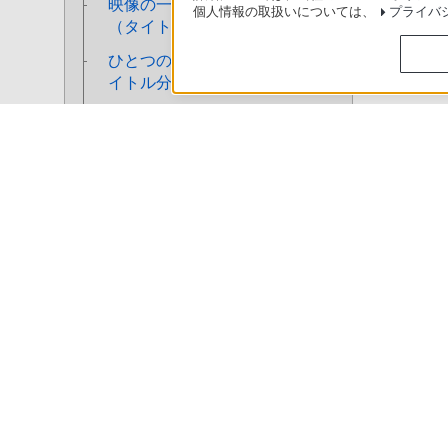
映像の一部分をカットしたい
個人情報の取扱いについては、
プライバ
（タイトル部分削除）
ひとつの映像を分割したい（タ
イトル分割）
複数の映像をひとつにしたい
使いかたマニュアル（取扱説明 Web版）
>
BDZ-ZT1700 / BDZ-Z
（タイトル結合）
映像のプレイリストを作成した
い
ソニースト
録画した映像の録画モードを変
更したい
録画した映像のおでかけファイ
ルを作成したい
日本
ディスクに名前を付けたい
BDを保護（プロテクト）したい
ご利用条件
プライバシーポリシー
正し
BDに暗証番号を設定して再生で
Copyright 2026 Sony Marketing Inc.
きないようにしたい