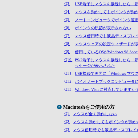
Q3.
USB端子にマウスを接続したら「
Q4.
マウスを動かしてもポインタが動
Q5.
ノートコンピュータでポインタ速
Q6.
ポインタの軌跡が表示されない
Q7.
マウス使用時でも液晶ディスプレ
Q8.
マウスウェアの設定ウィザードが
Q9.
使用しているOSがWindows 98 Se
Q10.
PS/2端子にマウスを接続したら「
ッセージが表示された
Q11.
USB接続で画面に「Windows 
Q12.
バイオノートブックコンピュータ
Q13.
Windows Vistaに対応していますか
Macintoshをご使用の方
Q1.
マウスが全く動作しない
Q2.
マウスを動かしてもポインタが動か
Q3.
マウス使用時でも液晶ディスプレイ