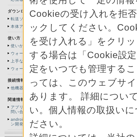
ファイルを指定
Cookieの受け入れを拒
ダウンロード
音楽だけでなく、
転送ソフトウェア
ックしてください。Cook
本体アップデート情報
とができます。
使い方
を受け入れる」をクリック
「x-アプリ」に
使いかたマニュアル
ークマン”で再生
する場合は「Cookie設
ウォークマンへの転送
上手な使い方
x-アプリのダウ
定をいつでも管理すること
ウォークマン活用術
ンロードページ
を
っては、このウェブサイ
接続情報
他機器との接続情報
あります。 詳細について
はじめに
関連情報
「x-アプリ
い。個人情報の取扱いに
アプリケーションのお
問い合わせ先
や写真があら
androidアプリケーショ
ださい。
ン開発者向け情報
あります。