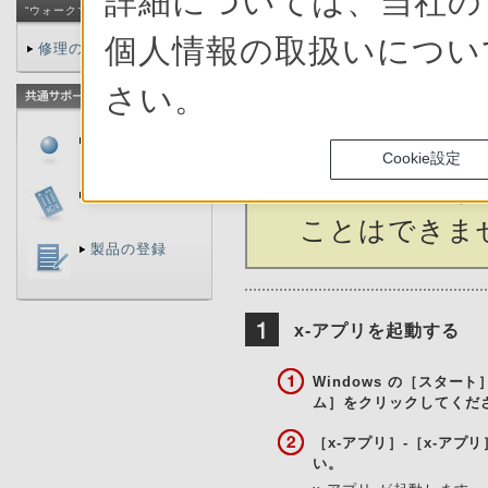
詳細については、当社
“ウォークマン”共通メニュー
著作権保護さ
個人情報の取扱いにつ
修理のご相談
へ取り込むこ
さい。
「動画配信サイ
製品に関するお
コ動画など）」
問い合わせ
Cookie設定
ビデオファイ
付属品の購入
ことはできま
製品の登録
x-アプリを起動する
Windows の［スター
ム］をクリックしてくだ
［x-アプリ］-［x-ア
い。