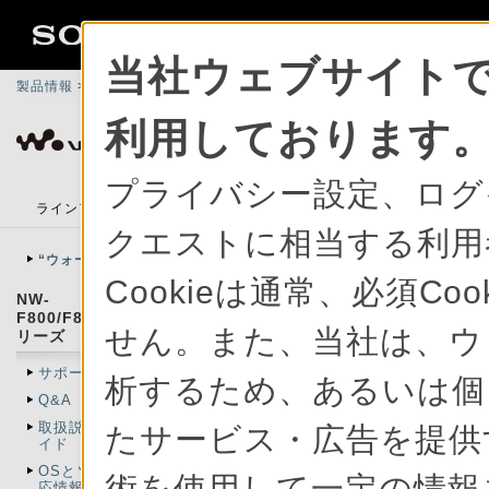
当社ウェブサイトで
製品情報
>
総合サポート
>
ポータブルオーディオプレーヤー ウォークマ
利用しております
ポータブルオーディオプレーヤー ウォークマ
プライバシー設定、ログ
ラインアップ
アクセサリー
楽しみかたガイド
PCア
クエストに相当する利用
“ウォークマン”サポートトップ
Cookieは通常、必須C
NW-
F800/F800K/F800BTシ
せん。また、当社は、ウ
リーズ
サポート情報トップ
析するため、あるいは個
Q&A
取扱説明書／ヘルプガ
たサービス・広告を提供す
イド
OSとソフトウェアの対
術を使用して一定の情報
応情報