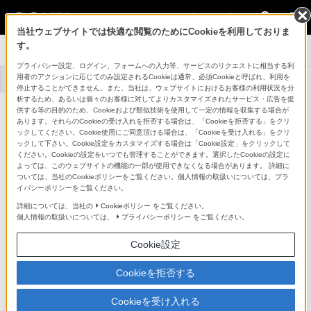
法人のお客様
当社ウェブサイトでは快適な閲覧のためにCookieを利用しておりま
す。
システムカメラ
プライバシー設定、ログイン、フォームへの入力等、サービスのリクエストに相当する利
用者のアクションに応じてのみ設定されるCookieは通常、必須Cookieと呼ばれ、利用を
トップ
商品一覧
事例一覧
停止することができません。また、当社は、ウェブサイトにおけるお客様の利用状況を分
析するため、あるいは個々のお客様に対してよりカスタマイズされたサービス・広告を提
マルチフォーマットポータブルカメラ
供する等の目的のため、Cookieおよび類似技術を使用して一定の情報を収集する場合が
HDC-3500RV
あります。それらのCookieの受け入れを拒否する場合は、「Cookieを拒否する」をクリ
詳細メニュー
ックしてください。Cookie使用にご同意頂ける場合は、「Cookieを受け入れる」をクリ
ックして下さい。Cookie設定をカスタマイズする場合は「Cookie設定」をクリックして
対応商品・アクセサリー
ください。Cookieの設定をいつでも管理することができます。選択したCookieの設定に
よっては、このウェブサイトの機能の一部が使用できなくなる場合があります。 詳細に
ついては、当社のCookieポリシーをご覧ください。個人情報の取扱いについては、プラ
イバシーポリシーをご覧ください。
CCU / エクステンションアダプター / 関連商品
詳細については、当社の
Cookieポリシー
をご覧ください。
個人情報の取扱いについては、
プライバシーポリシー
をご覧ください。
カメラコントロールネットワークアダプター
ソフトウェア / ライセンス
Cookie設定
ビューファインダー / 関連商品
Cookieを拒否する
マスターセットアップユニット
リモートコントローラー / 関連商品
Cookieを受け入れる