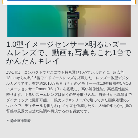
1.0型イメージセンサー×明るいズー
ムレンズで、動画も写真もこれ1台で
かんたんキレイ
ZV-1 IIは、コンパクトでどこにでも持ち運びしやすいボディに、超広角
18mmからの約2.5倍ワイドズームレンズを搭載した、レンズ一体型デジタ
ルカメラです。有効約2010万画素（＊）のメモリー一体1.0型積層型CMOS
イメージセンサーExmor RS（R）を搭載し、高い解像性能、高感度性能を
誇ります。明るいズームレンズは多くの光を取り込み、自撮りから風景まで
ダイナミックに撮影可能。一眼カメラαシリーズで培ってきた画像処理のノ
ウハウで、ディテールを損なわずノイズを低減したり、人物の柔らかな肌の
質感や風景の自然な階調を再現するのも得意です。
＊ 静止画撮影時