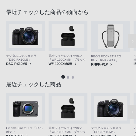
最近チェックした商品の傾向から
デジタルスチルカメラ
完全ワイヤレスイヤホン
REON POCKET PRO
「DSC-RX10M5」
「WF-1000XM6」ブラック
M
Plus「RNPK-P1P」
DSC-RX10M5
WF-1000XM6/B
I
RNPK-P1P
最近チェックした商品
V
Cinema Lineカメラ「FX5」
完全ワイヤレスイヤホン
デジタルスチルカメラ
ボディ
「WF-1000XM6」ブラック
「DSC-RX10M5」