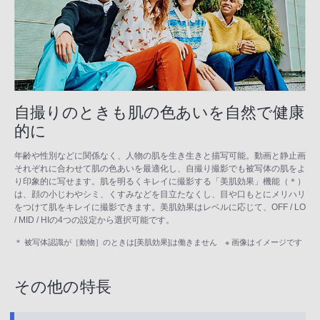
自撮りのときも肌の色あいを自然で健康
的に
年齢や性別などに関係なく、人物の肌を生き生きと描写可能。動画と静止画
それぞれに合わせて肌の色あいを最適化し、自撮り撮影でも被写体の肌をよ
り印象的に写せます。肌を明るくキレイに撮影する「美肌効果」機能（＊）
は、顔の小じわやシミ、くすみなどを目立たなくし、目や口もとにメリハリ
をつけて肌をキレイに撮影できます。美肌効果はレベルに応じて、OFF / LO
/ MID / HIの4つの設定から選択可能です。
＊ 被写体認識が［動物］のときは[美肌効果]は働きません ※ 画像はイメージです
その他の特長