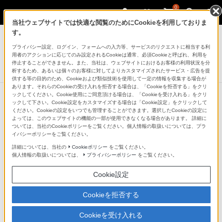
0
当社ウェブサイトでは快適な閲覧のためにCookieを利用しておりま
デジタルカメラ VLOGCAM
す。
プライバシー設定、ログイン、フォームへの入力等、サービスのリクエストに相当する利
デジタルカメラ
用者のアクションに応じてのみ設定されるCookieは通常、必須Cookieと呼ばれ、利用を
VLOGCAM ZV-1 II
停止することができません。また、当社は、ウェブサイトにおけるお客様の利用状況を分
析するため、あるいは個々のお客様に対してよりカスタマイズされたサービス・広告を提
供する等の目的のため、Cookieおよび類似技術を使用して一定の情報を収集する場合が
あります。それらのCookieの受け入れを拒否する場合は、「Cookieを拒否する」をクリ
ックしてください。Cookie使用にご同意頂ける場合は、「Cookieを受け入れる」をクリ
ックして下さい。Cookie設定をカスタマイズする場合は「Cookie設定」をクリックして
次の特長へ
ください。Cookieの設定をいつでも管理することができます。選択したCookieの設定に
よっては、このウェブサイトの機能の一部が使用できなくなる場合があります。 詳細に
動画も写真もこれ1台、撮影が楽しくな
ついては、当社のCookieポリシーをご覧ください。個人情報の取扱いについては、プラ
イバシーポリシーをご覧ください。
る機能搭載
詳細については、当社の
Cookieポリシー
をご覧ください。
個人情報の取扱いについては、
プライバシーポリシー
をご覧ください。
Cookie設定
Cookieを拒否する
Cookieを受け入れる