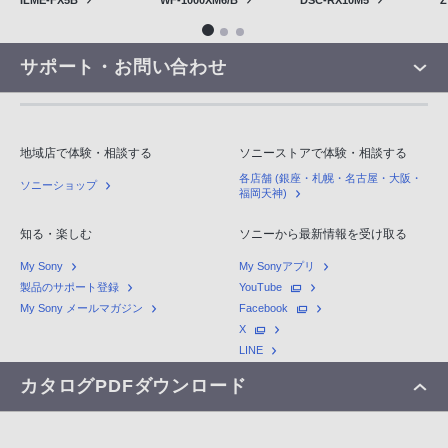
Z
ILME-FX5B
WF-1000XM6/B
DSC-RX10M5
サポート・お問い合わせ
地域店で体験・相談する
ソニーストアで体験・相談する
各店舗 (銀座・札幌・名古屋・大阪・
ソニーショップ
福岡天神)
知る・楽しむ
ソニーから最新情報を受け取る
My Sony
My Sonyアプリ
製品のサポート登録
YouTube
My Sony メールマガジン
Facebook
X
LINE
カタログPDFダウンロード