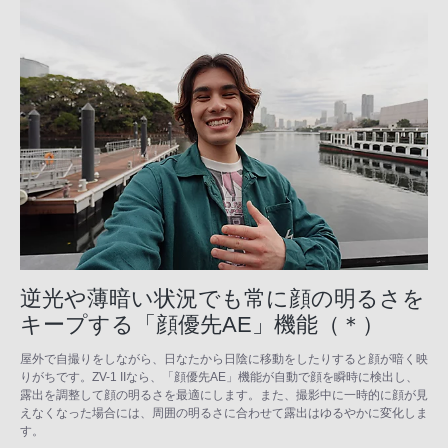
逆光や薄暗い状況でも常に顔の明るさを
キープする「顔優先AE」機能（＊）
屋外で自撮りをしながら、日なたから日陰に移動をしたりすると顔が暗く映
りがちです。ZV-1 IIなら、「顔優先AE」機能が自動で顔を瞬時に検出し、
露出を調整して顔の明るさを最適にします。また、撮影中に一時的に顔が見
えなくなった場合には、周囲の明るさに合わせて露出はゆるやかに変化しま
す。