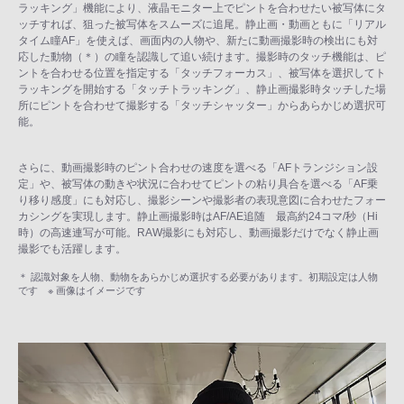
ラッキング」機能により、液晶モニター上でピントを合わせたい被写体にタ
ッチすれば、狙った被写体をスムーズに追尾。静止画・動画ともに「リアル
タイム瞳AF」を使えば、画面内の人物や、新たに動画撮影時の検出にも対
応した動物（＊）の瞳を認識して追い続けます。撮影時のタッチ機能は、ピ
ントを合わせる位置を指定する「タッチフォーカス」、被写体を選択してト
ラッキングを開始する「タッチトラッキング」、静止画撮影時タッチした場
所にピントを合わせて撮影する「タッチシャッター」からあらかじめ選択可
能。
さらに、動画撮影時のピント合わせの速度を選べる「AFトランジション設
定」や、被写体の動きや状況に合わせてピントの粘り具合を選べる「AF乗
り移り感度」にも対応し、撮影シーンや撮影者の表現意図に合わせたフォー
カシングを実現します。静止画撮影時はAF/AE追随 最高約24コマ/秒（Hi
時）の高速連写が可能。RAW撮影にも対応し、動画撮影だけでなく静止画
撮影でも活躍します。
＊ 認識対象を人物、動物をあらかじめ選択する必要があります。初期設定は人物
です ※ 画像はイメージです