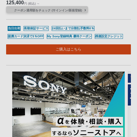
125,400
円
(税込)
～
クーポン適用額をチェック (サインイン/新規登録)
当日出荷
長期保証サービス
24回払いまで分割払手数料0％
提携カード決済で3％OFF
My Sony登録特典 優待クーポン
残価設定クレジット
ご購入はこちら