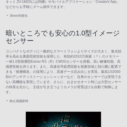
キット ZV-1M2Gには同梱）やモバイルアプリケーション「Creators' App」
などからも手軽にズーム操作できます。
＊ 35mm判相当
暗いところでも安心の1.0型イメージ
センサー
コンパクトなボディに一般的なスマートフォンよりサイズが大きく、集光効
率を高める裏面照射技術を採用した、有効約2010万画素（＊）のメモリー
一体1.0型積層型Exmor RS（R）CMOSセンサーを搭載。高い解像性能、高
感度性能を誇ります。また、高速信号処理回路を画素領域と別の層に配置で
きる「積層構造」の採用により、高速データ読み出しを実現。最高1/32000
秒のアンチディストーションシャッターなど、従来のセンサーでは実現でき
ない高機能を実現しています。さらに、おまかせオート時には大型センサー
の特長を生かし、主役が引き立つようカメラが背景ぼけを自動で制御しま
す。
＊ 静止画撮影時