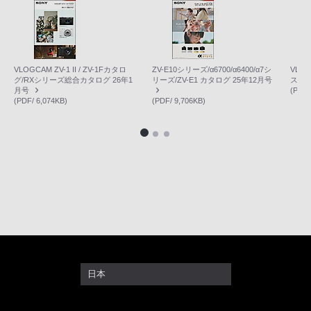
VLOGCAM ZV-1 II / ZV-1Fカタロ
ZV-E10シリーズ/α6700/α6400/α7シ
VLOG
グ/RXシリーズ総合カタログ 26年1
リーズ/ZV-E1 カタログ 25年12月号
ス
月号
(PDF/
(PDF/ 6,074KB)
(PDF/ 9,706KB)
日本