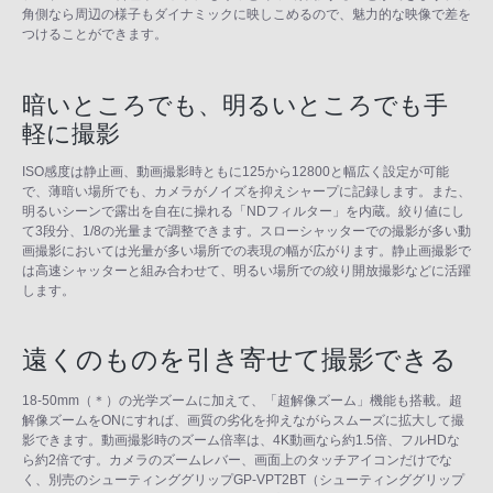
角側なら周辺の様子もダイナミックに映しこめるので、魅力的な映像で差を
つけることができます。
暗いところでも、明るいところでも手
軽に撮影
ISO感度は静止画、動画撮影時ともに125から12800と幅広く設定が可能
で、薄暗い場所でも、カメラがノイズを抑えシャープに記録します。また、
明るいシーンで露出を自在に操れる「NDフィルター」を内蔵。絞り値にし
て3段分、1/8の光量まで調整できます。スローシャッターでの撮影が多い動
画撮影においては光量が多い場所での表現の幅が広がります。静止画撮影で
は高速シャッターと組み合わせて、明るい場所での絞り開放撮影などに活躍
します。
遠くのものを引き寄せて撮影できる
18-50mm（＊）の光学ズームに加えて、「超解像ズーム」機能も搭載。超
解像ズームをONにすれば、画質の劣化を抑えながらスムーズに拡大して撮
影できます。動画撮影時のズーム倍率は、4K動画なら約1.5倍、フルHDな
ら約2倍です。カメラのズームレバー、画面上のタッチアイコンだけでな
く、別売のシューティンググリップGP-VPT2BT（シューティンググリップ