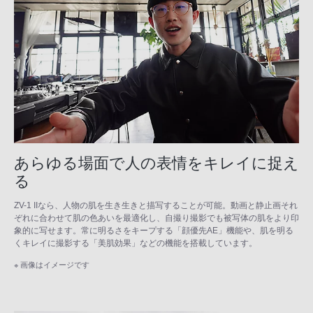
あらゆる場面で人の表情をキレイに捉え
る
ZV-1 IIなら、人物の肌を生き生きと描写することが可能。動画と静止画それ
ぞれに合わせて肌の色あいを最適化し、自撮り撮影でも被写体の肌をより印
象的に写せます。常に明るさをキープする「顔優先AE」機能や、肌を明る
くキレイに撮影する「美肌効果」などの機能を搭載しています。
※ 画像はイメージです