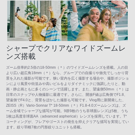
シャープでクリアなワイドズームレ
ンズ搭載
ズーム倍率約2.5倍の18-50mm（＊）のワイドズームレンズを搭載。人の目
より広い超広角18mm（＊）なら、グループでの自撮りや旅先でしっかり背
景を入れた撮影が可能です。狭い室内を広く撮影する場合や、撮影ポジショ
ンにより風景や街並みや高いビルをよりダイナミックに強調したりと、動
画・静止画ともに多くのシーンで活躍します。また、望遠側50mｍ（＊）は
日常のスナップや人物撮影に最適です。さらに、開放F値は広角側でF1.8、
望遠側でF4.0と、背景をぼかした撮影も可能です。Vlog用に新開発した、
ZEISS（R）Vario-Sonnar T* 18-50mm（＊）F1.8-4.0ズームレンズは、ズ
ーム全域でシャープな描写が可能。9群9枚のうち非球面レンズは5枚、うち
1枚は高度非球面AA（advanced aspherical）レンズを採用しています。T*
コーティングが、フレアやゴーストの発生を抑えクリアな描写を実現してい
ます。絞り羽根7枚の円形絞りユニットも搭載。