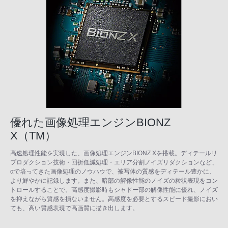
優れた画像処理エンジンBIONZ
X（TM）
高速処理性能を実現した、画像処理エンジンBIONZ Xを搭載。ディテールリ
プロダクション技術・回折低減処理・エリア分割ノイズリダクションなど、
αで培ってきた画像処理のノウハウで、被写体の質感をディテール豊かに、
より鮮やかに記録します。また、暗部の解像性能のノイズの粒状表現をコン
トロールすることで、高感度撮影時もシャドー部の解像性能に優れ、ノイズ
を抑えながら質感を損ないません。高感度を必要とするスピード撮影におい
ても、高い質感表現で高画質に描き出します。