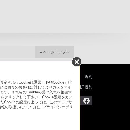
ページトップへ
特定商取引法に基づく表記
ご利用ガイド
規約
るCookieは通常、必須Cookieと呼
ニュースリリース
環境情報
My Sony 利用規約
いは個々のお客様に対してよりカスタマイ
す。それらのCookieの受け入れを拒否す
」をクリックして下さい。Cookie設定をカス
たCookieの設定によっては、このウェブサ
人情報の取扱いについては、プライバシーポリ