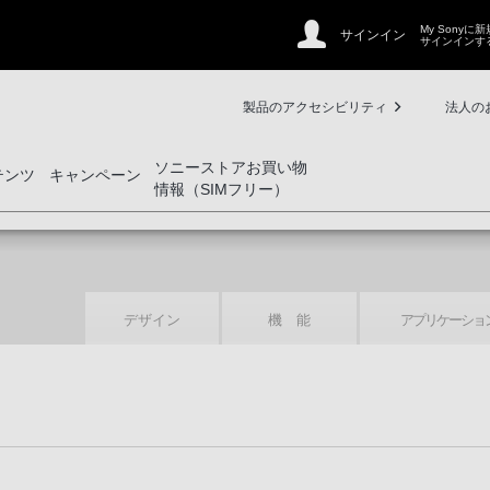
My Sonyに
サインイン
サインインす
製品のアクセシビリティ
法人の
ソニーストアお買い物
テンツ
キャンペーン
情報（SIMフリー）
デザイン
機 能
アプリケーショ