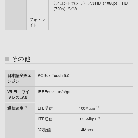
〈フロントカメラ〉フルHD（1080p）/ HD
（720p）/VGA
フォトラ
-
イト
その他
日本語変換エ
POBox Touch 6.0
ンジン
Wi-Fi ワイ
IEEE802.11a/b/g/n
ヤレスLAN
通信速度
LTE受信
100Mbps
＊1
＊1
LTE送信
37.5Mbps
＊1
3G受信
14Mbps