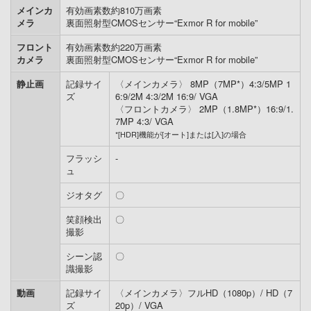
メインカ
有効画素数約810万画素
メラ
裏面照射型CMOSセンサー“Exmor R for mobile”
フロント
有効画素数約220万画素
カメラ
裏面照射型CMOSセンサー“Exmor R for mobile”
静止画
記録サイ
〈メインカメラ〉 8MP（7MP*）4:3/5MP 1
ズ
6:9/2M 4:3/2M 16:9/ VGA
〈フロントカメラ〉 2MP（1.8MP*）16:9/1.
7MP 4:3/ VGA
*[HDR]機能が[オート]または[入]の場合
フラッシ
-
ュ
ジオタグ
〇
笑顔検出
〇
撮影
シーン認
〇
識撮影
動画
記録サイ
〈メインカメラ〉フルHD（1080p）/ HD（7
ズ
20p）/ VGA