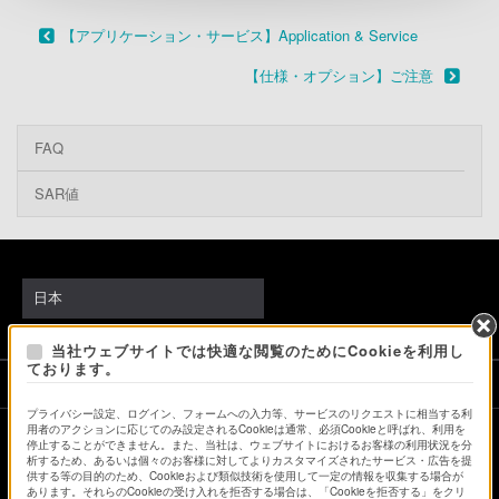
【アプリケーション・サービス】Application & Service
【仕様・オプション】ご注意
FAQ
SAR値
日本
当社ウェブサイトでは快適な閲覧のためにCookieを利用し
ております。
ソニーストアでのお買い物にあたって
プライバシー設定、ログイン、フォームへの入力等、サービスのリクエストに相当する利
用者のアクションに応じてのみ設定されるCookieは通常、必須Cookieと呼ばれ、利用を
停止することができません。また、当社は、ウェブサイトにおけるお客様の利用状況を分
会社情報
採用情報
特約店のご案内
ニュースリリース
析するため、あるいは個々のお客様に対してよりカスタマイズされたサービス・広告を提
供する等の目的のため、Cookieおよび類似技術を使用して一定の情報を収集する場合が
環境情報
My Sony 利用規約
あります。それらのCookieの受け入れを拒否する場合は、「Cookieを拒否する」をクリ