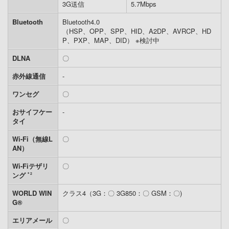
3G送信
5.7Mbps
Bluetooth
Bluetooth4.0
（HSP、OPP、SPP、HID、A2DP、AVRCP、HD
P、PXP、MAP、DID） ※検討中
DLNA
〇
赤外線通信
-
ワンセグ
〇
おサイフケー
-
タイ
Wi-Fi（無線L
〇
AN）
Wi-Fiテザリ
〇
ング
＊2
WORLD WIN
クラス4（3G：〇 3G850：〇 GSM：〇)
G®
エリアメール
〇