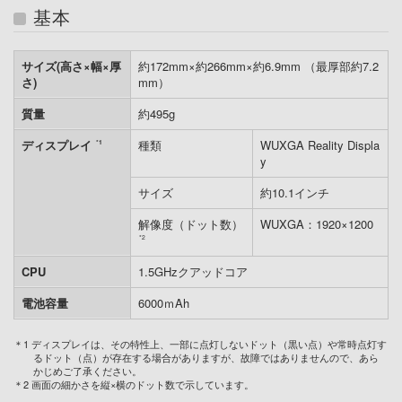
基本
サイズ(高さ×幅×厚
約172mm×約266mm×約6.9mm （最厚部約7.2
さ)
mm）
質量
約495g
ディスプレイ
種類
WUXGA Reality Displa
*1
y
サイズ
約10.1インチ
解像度（ドット数）
WUXGA：1920×1200
*2
CPU
1.5GHzクアッドコア
電池容量
6000ｍAh
＊1 ディスプレイは、その特性上、一部に点灯しないドット（黒い点）や常時点灯す
るドット（点）が存在する場合がありますが、故障ではありませんので、あら
かじめご了承ください。
＊2 画面の細かさを縦×横のドット数で示しています。