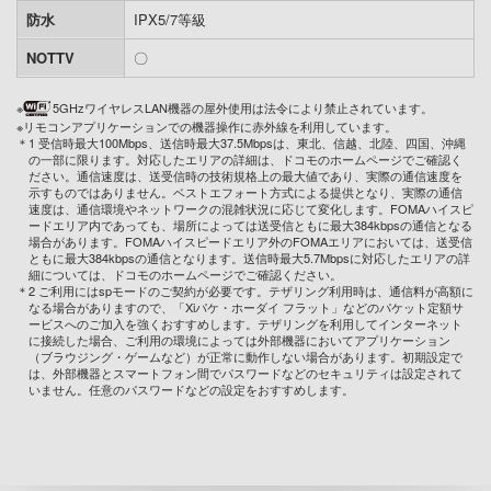
防水
IPX5/7等級
NOTTV
〇
※
5GHzワイヤレスLAN機器の屋外使用は法令により禁止されています。
※リモコンアプリケーションでの機器操作に赤外線を利用しています。
＊1 受信時最大100Mbps、送信時最大37.5Mbpsは、東北、信越、北陸、四国、沖縄
の一部に限ります。対応したエリアの詳細は、ドコモのホームページでご確認く
ださい。通信速度は、送受信時の技術規格上の最大値であり、実際の通信速度を
示すものではありません。ベストエフォート方式による提供となり、実際の通信
速度は、通信環境やネットワークの混雑状況に応じて変化します。FOMAハイスピ
ードエリア内であっても、場所によっては送受信ともに最大384kbpsの通信となる
場合があります。FOMAハイスピードエリア外のFOMAエリアにおいては、送受信
ともに最大384kbpsの通信となります。送信時最大5.7Mbpsに対応したエリアの詳
細については、ドコモのホームページでご確認ください。
＊2 ご利用にはspモードのご契約が必要です。テザリング利用時は、通信料が高額に
なる場合がありますので、「Xiパケ・ホーダイ フラット」などのパケット定額サ
ービスへのご加入を強くおすすめします。テザリングを利用してインターネット
に接続した場合、ご利用の環境によっては外部機器においてアプリケーション
（ブラウジング・ゲームなど）が正常に動作しない場合があります。初期設定で
は、外部機器とスマートフォン間でパスワードなどのセキュリティは設定されて
いません。任意のパスワードなどの設定をおすすめします。