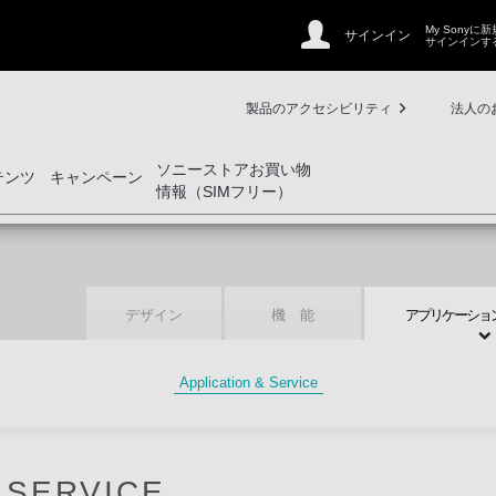
My Sonyに
サインイン
サインインす
製品のアクセシビリティ
法人の
ソニーストアお買い物
テンツ
キャンペーン
情報（SIMフリー）
デザイン
機 能
アプリケーショ
Application & Service
 SERVICE