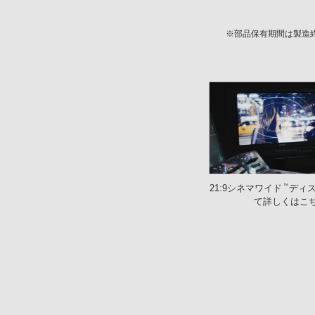
※部品保有期間は製造
™
21:9シネマワイド
ディ
て詳しくはこ