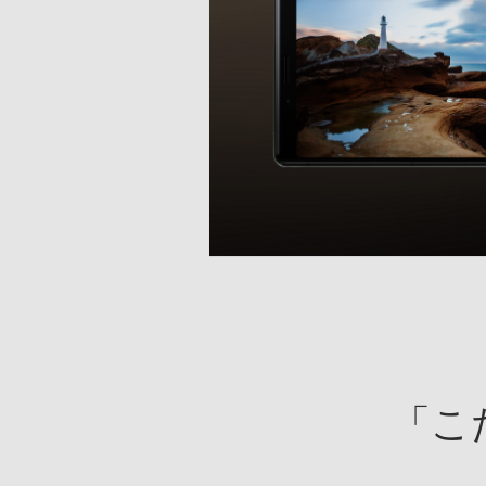
XPERIA
1
Professional
Edition
「こ