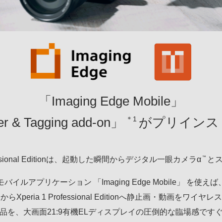
「Imaging Edge Mobile」
＊1
er & Tagging add-on」
がプリインス
™
rofessional Editionは、起動した瞬間からデジタル一眼カメラα
と
モバイルアプリケーション 「Imaging Edge Mobile」 を使えば
らXperia 1 Professional Editionへ静止画・動画をワイヤ
品を、大画面21:9有機ELディスプレイの圧倒的な臨場感です