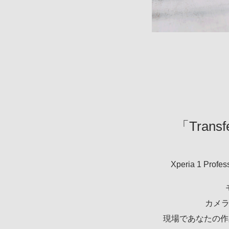
「Transf
Xperia 1 P
カメラか
現場であなたの作