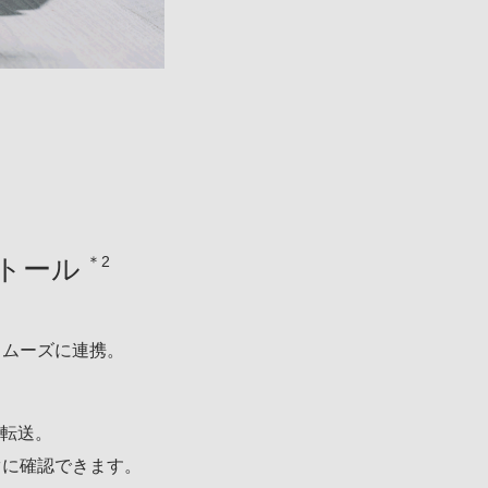
＊2
トール
スムーズに連携。
、
レス転送。
ぐに確認できます。