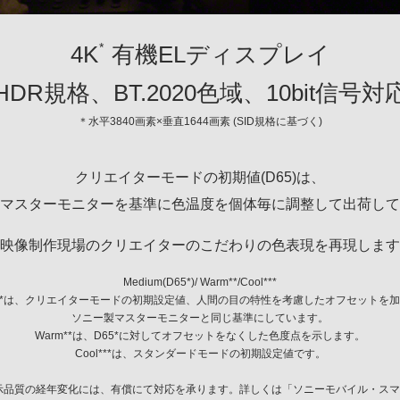
*
4K
有機ELディスプレイ
HDR規格、BT.2020色域、10bit信号対
＊水平3840画素×垂直1644画素 (SID規格に基づく)
クリエイターモードの初期値(D65)は、
マスターモニターを基準に色温度を個体毎に調整して出荷して
映像制作現場のクリエイターのこだわりの色表現を再現します
Medium(D65*)/ Warm**/Cool***
5*は、クリエイターモードの初期設定値、人間の目の特性を考慮したオフセットを
ソニー製マスターモニターと同じ基準にしています。
Warm**は、D65*に対してオフセットをなくした色度点を示します。
Cool***は、スタンダードモードの初期設定値です。
示品質の経年変化には、有償にて対応を承ります。詳しくは「
ソニーモバイル・スマ