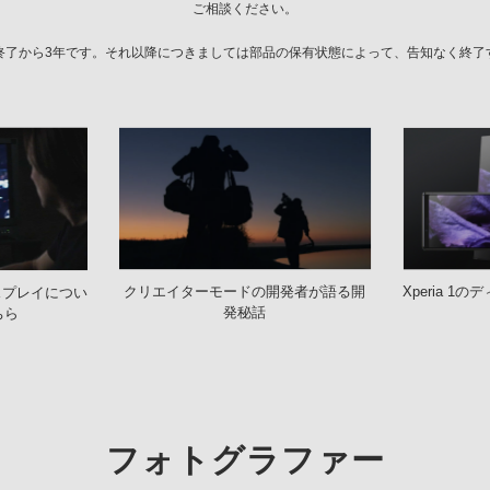
ご相談ください。
終了から3年です。それ以降につきましては部品の保有状態によって、告知なく終了
クリエイターモードの開発者が語る開
Xperia 
スプレイについ
発秘話
ちら
フォトグラファー