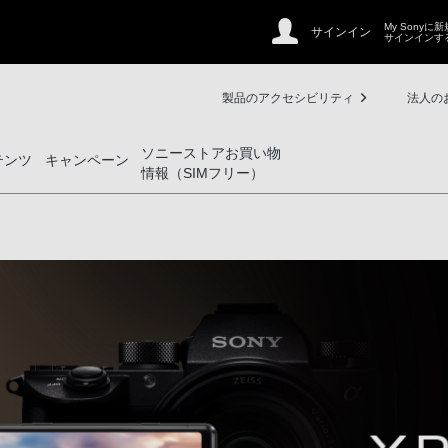
My Sonyに
サインイン
サインインす
製品のアクセシビリティ
法人の
ソニーストアお買い物
テンツ
キャンペーン
情報（SIMフリー）