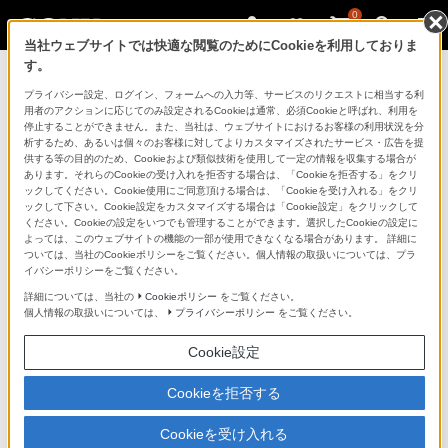
0
当社ウェブサイトでは快適な閲覧のためにCookieを利用しておりま
す。
ニュースリリース一覧に戻る
プライバシー設定、ログイン、フォームへの入力等、サービスのリクエストに相当する利
用者のアクションに応じてのみ設定されるCookieは通常、必須Cookieと呼ばれ、利用を
2022年6月30日
停止することができません。また、当社は、ウェブサイトにおけるお客様の利用状況を分
析するため、あるいは個々のお客様に対してよりカスタマイズされたサービス・広告を提
供する等の目的のため、Cookieおよび類似技術を使用して一定の情報を収集する場合が
人事
あります。それらのCookieの受け入れを拒否する場合は、「Cookieを拒否する」をクリ
ックしてください。Cookie使用にご同意頂ける場合は、「Cookieを受け入れる」をクリ
ックして下さい。Cookie設定をカスタマイズする場合は「Cookie設定」をクリックして
ください。Cookieの設定をいつでも管理することができます。選択したCookieの設定に
ソニーマーケティング株式会社は、以下の通り人事を行
よっては、このウェブサイトの機能の一部が使用できなくなる場合があります。 詳細に
ついては、当社のCookieポリシーをご覧ください。個人情報の取扱いについては、プラ
いますので、お知らせ申し上げます。
イバシーポリシーをご覧ください。
詳細については、当社の
Cookieポリシー
をご覧ください。
○ソニーマーケティング株式会社
個人情報の取扱いについては、
プライバシーポリシー
をご覧ください。
Cookie設定
人事（2022年7月1日付）
Cookieを拒否する
＜就任＞
Cookieを受け入れる