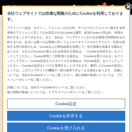
0
当社ウェブサイトでは快適な閲覧のためにCookieを利用しておりま
す。
ニュースリリース一覧に戻る
プライバシー設定、ログイン、フォームへの入力等、サービスのリクエストに相当する利
用者のアクションに応じてのみ設定されるCookieは通常、必須Cookieと呼ばれ、利用を
停止することができません。また、当社は、ウェブサイトにおけるお客様の利用状況を分
析するため、あるいは個々のお客様に対してよりカスタマイズされたサービス・広告を提
2026年6月30日
供する等の目的のため、Cookieおよび類似技術を使用して一定の情報を収集する場合が
あります。それらのCookieの受け入れを拒否する場合は、「Cookieを拒否する」をクリ
ックしてください。Cookie使用にご同意頂ける場合は、「Cookieを受け入れる」をクリ
機構改革・人事
ックして下さい。Cookie設定をカスタマイズする場合は「Cookie設定」をクリックして
ください。Cookieの設定をいつでも管理することができます。選択したCookieの設定に
よっては、このウェブサイトの機能の一部が使用できなくなる場合があります。 詳細に
ついては、当社のCookieポリシーをご覧ください。個人情報の取扱いについては、プラ
ソニーマーケティング株式会社、ソニーコンスーマーセ
イバシーポリシーをご覧ください。
ールス株式会社は、下記の通り機構改革および人事を行
詳細については、当社の
Cookieポリシー
をご覧ください。
いますので、お知らせします。
個人情報の取扱いについては、
プライバシーポリシー
をご覧ください。
Cookie設定
○ソニーマーケティング株式会社
Cookieを拒否する
機構改革（2026年7月1日付）
Cookieを受け入れる