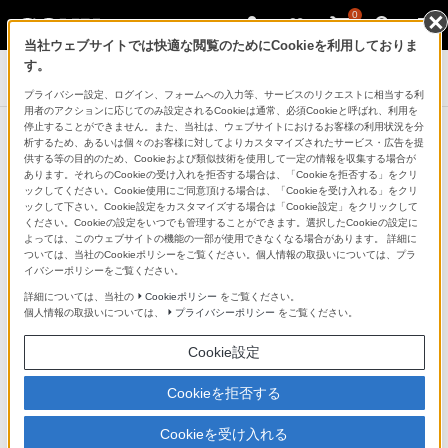
0
当社ウェブサイトでは快適な閲覧のためにCookieを利用しておりま
す。
コンポーネントオーディオ
プライバシー設定、ログイン、フォームへの入力等、サービスのリクエストに相当する利
用者のアクションに応じてのみ設定されるCookieは通常、必須Cookieと呼ばれ、利用を
停止することができません。また、当社は、ウェブサイトにおけるお客様の利用状況を分
ソニーストア お買い物情報
析するため、あるいは個々のお客様に対してよりカスタマイズされたサービス・広告を提
供する等の目的のため、Cookieおよび類似技術を使用して一定の情報を収集する場合が
あります。それらのCookieの受け入れを拒否する場合は、「Cookieを拒否する」をクリ
ックしてください。Cookie使用にご同意頂ける場合は、「Cookieを受け入れる」をクリ
ックして下さい。Cookie設定をカスタマイズする場合は「Cookie設定」をクリックして
ソニーストアで販売しているコンポーネン
ください。Cookieの設定をいつでも管理することができます。選択したCookieの設定に
よっては、このウェブサイトの機能の一部が使用できなくなる場合があります。 詳細に
トオーディオはこちらからご覧ください
ついては、当社のCookieポリシーをご覧ください。個人情報の取扱いについては、プラ
イバシーポリシーをご覧ください。
詳細については、当社の
Cookieポリシー
をご覧ください。
コンポーネントオーディオ 商品一覧を見る
個人情報の取扱いについては、
プライバシーポリシー
をご覧ください。
Cookie設定
Cookieを拒否する
Cookieを受け入れる