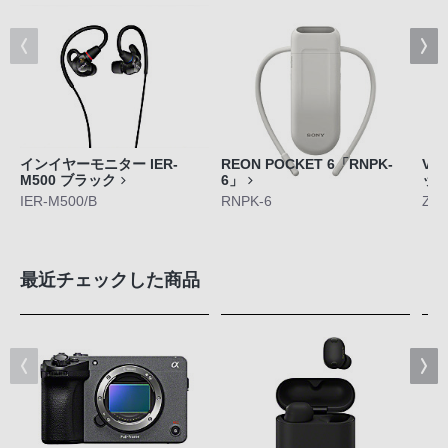
インイヤーモニター IER-
REON POCKET 6「RNPK-
VL
M500 ブラック
6」
ッ
IER-M500/B
RNPK-6
ZV-
最近チェックした商品