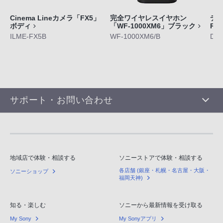
Cinema Lineカメラ「FX5」
完全ワイヤレスイヤホン
デジ
ボディ
「WF-1000XM6」ブラック
RX
ILME-FX5B
WF-1000XM6/B
DS
サポート・お問い合わせ
地域店で体験・相談する
ソニーストアで体験・相談する
各店舗 (銀座・札幌・名古屋・大阪・
ソニーショップ
福岡天神)
知る・楽しむ
ソニーから最新情報を受け取る
My Sony
My Sonyアプリ