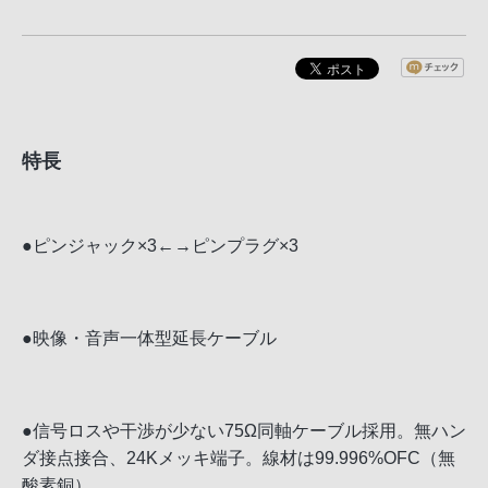
特長
●ピンジャック×3←→ピンプラグ×3
●映像・音声一体型延長ケーブル
●信号ロスや干渉が少ない75Ω同軸ケーブル採用。無ハン
ダ接点接合、24Kメッキ端子。線材は99.996%OFC（無
酸素銅）