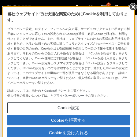
0
当社ウェブサイトでは快適な閲覧のためにCookieを利用しておりま
AVケーブル
す。
プライバシー設定、ログイン、フォームへの入力等、サービスのリクエストに相当する利
延長ケーブル
用者のアクションに応じてのみ設定されるCookieは通常、必須Cookieと呼ばれ、利用を
VMC-620S
停止することができません。また、当社は、ウェブサイトにおけるお客様の利用状況を分
析するため、あるいは個々のお客様に対してよりカスタマイズされたサービス・広告を提
生産完了
DISCONTINUED
供する等の目的のため、Cookieおよび類似技術を使用して一定の情報を収集する場合が
あります。それらのCookieの受け入れを拒否する場合は、「Cookieを拒否する」をクリ
ックしてください。Cookie使用にご同意頂ける場合は、「Cookieを受け入れる」をクリ
ックして下さい。Cookie設定をカスタマイズする場合は「Cookie設定」をクリックして
ください。Cookieの設定をいつでも管理することができます。選択したCookieの設定に
よっては、このウェブサイトの機能の一部が使用できなくなる場合があります。 詳細に
ついては、当社のCookieポリシーをご覧ください。個人情報の取扱いについては、プラ
イバシーポリシーをご覧ください。
詳細については、当社の
Cookieポリシー
をご覧ください。
個人情報の取扱いについては、
プライバシーポリシー
をご覧ください。
Cookie設定
Cookieを拒否する
Cookieを受け入れる