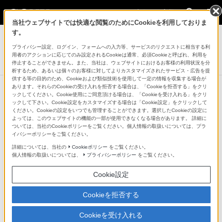
法人のお客様
当社ウェブサイトでは快適な閲覧のためにCookieを利用しておりま
業務用ディスプレイ・テレビ[法人向け] ブラビア
す。
プライバシー設定、ログイン、フォームへの入力等、サービスのリクエストに相当する利
4K有機ELテレビ 法人向けブラビア
用者のアクションに応じてのみ設定されるCookieは通常、必須Cookieと呼ばれ、利用を
A80J/LBシリーズ
停止することができません。また、当社は、ウェブサイトにおけるお客様の利用状況を分
析するため、あるいは個々のお客様に対してよりカスタマイズされたサービス・広告を提
供する等の目的のため、Cookieおよび類似技術を使用して一定の情報を収集する場合が
あります。それらのCookieの受け入れを拒否する場合は、「Cookieを拒否する」をクリ
ックしてください。Cookie使用にご同意頂ける場合は、「Cookieを受け入れる」をクリ
法人向け関連商品
ックして下さい。Cookie設定をカスタマイズする場合は「Cookie設定」をクリックして
ください。Cookieの設定をいつでも管理することができます。選択したCookieの設定に
よっては、このウェブサイトの機能の一部が使用できなくなる場合があります。 詳細に
ついては、当社のCookieポリシーをご覧ください。個人情報の取扱いについては、プラ
イバシーポリシーをご覧ください。
法人向け関連商品
詳細については、当社の
Cookieポリシー
をご覧ください。
個人情報の取扱いについては、
プライバシーポリシー
をご覧ください。
壁掛けユニット
Cookie設定
SU-WL450
Cookieを拒否する
壁掛けユニット
オープン価格
Cookieを受け入れる