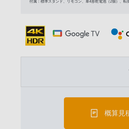
付属：標準スタンド、リモコン、単4形乾電池（2個）、転
概算見