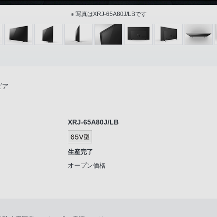
※ 写真はXRJ-65A80J/LBです
ビア
XRJ-65A80J/LB
生産完了
オープン価格