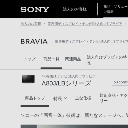
商品・ソリュー
法人のお客様
ン情報
法人のお客様
業務用ディスプレイ・テレビ[法人向け] ブラビア
業務用ディスプレイ・テレビ[法人向け] ブラビ
法人向けブラビアの特
トップ
商品一覧
関連商品
長
4K有機ELテレビ 法人向けブラビア
A80J/LBシリーズ
DISCONT
対応商品・アク
A80J/LBシリーズ
商品トップ
主な仕様
特長
リー
高画質
ソニーの「画音一体」技術は、新たなステージへ。認
高音質