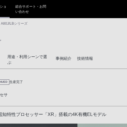
ショ
総合サポート・お問
い合わせ
A80J/LBシリーズ
ア
用途・利用シーンで選
事例紹介
技術情報
ぶ
生産完了
INUED
セサ
知特性プロセッサー「XR」搭載の4K有機ELモデル