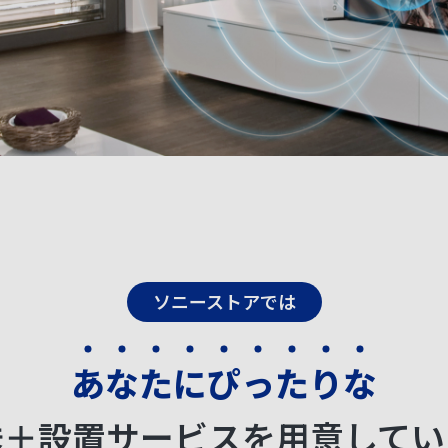
ソニーストアでは
あ
な
た
に
ぴ
っ
た
り
な
送＋設置サービスを
用意してい