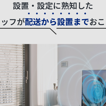
設置・設定に熟知した
タッフが
配
送
か
ら
設
置
ま
で
おこ