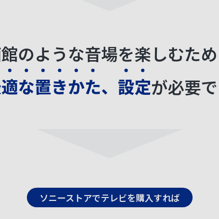
画館のような音場を
楽しむため
最
適
な
置
き
か
た
、
設
定
が
必要で
ソニーストアでテレビを購入すれば