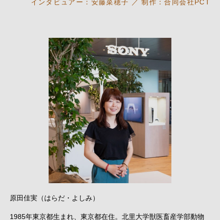
インタビュアー：安藤菜穂子
／ 制作：合同会社PCT
原田佳実（はらだ・よしみ）
1985年東京都生まれ、東京都在住。北里大学獣医畜産学部動物