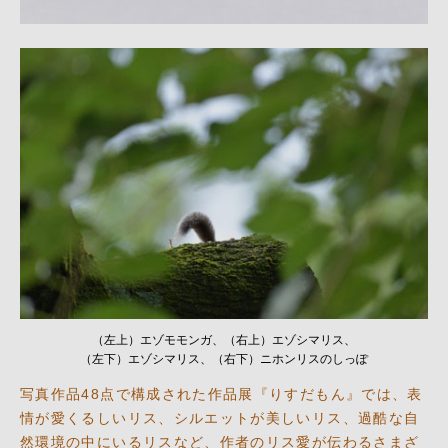
（左上）エゾモモンガ、（右上）エゾシマリス、
（左下）エゾシマリス、（右下）ニホンリスのしっぽ
写真作品48点で構成された作品展『りすだもん』では、表
情が愛くるしいリス、シルエットが美しいリス、過酷な自
然環境の中にいるリスなど、作者のリス愛が伝わるさまざ