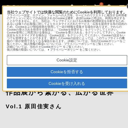
0
当社ウェブサイトでは快適な閲覧のためにCookieを利用しております。
プライバシー設定、ログイン、フォームへの入力等、サービスのリクエストに相当する利用者
Sony Imaging Gallery
のアクションに応じてのみ設定されるCookieは通常、必須Cookieと呼ばれ、利用を停止する
ことができません。また、当社は、ウェブサイトにおけるお客様の利用状況を分析するため、
あるいは個々のお客様に対してよりカスタマイズされたサービス・広告を提供する等の目的の
ため、Cookieおよび類似技術を使用して一定の情報を収集する場合があります。それらの
ソニーイメージングギャラリー 銀座
Cookieの受け入れを拒否する場合は、「Cookieを拒否する」をクリックしてください。
Cookie使用にご同意頂ける場合は、「Cookieを受け入れる」をクリックして下さい。Cookie
設定をカスタマイズする場合は「Cookie設定」をクリックしてください。Cookieの設定をい
つでも管理することができます。選択したCookieの設定によっては、このウェブサイトの機
コンテンツメニュー
能の一部が使用できなくなる場合があります。 詳細については、当社のCookieポリシーをご
覧ください。個人情報の取扱いについては、プライバシーポリシーをご覧ください。
詳細については、当社の
Cookieポリシー
をご覧ください。
個人情報の取扱いについては、
プライバシーポリシー
をご覧ください。
公募のご案内
Cookie設定
Cookieを拒否する
ソニーイメージングギャラリー 展覧会経験者に
訊く
Cookieを受け入れる
作品展から繋がる、
広がる世界
Vol.1 原田佳実さん