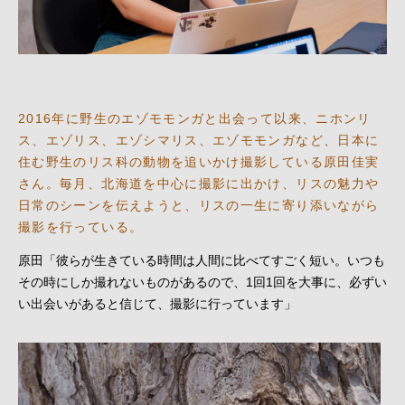
2016年に野生のエゾモモンガと出会って以来、ニホンリ
ス、エゾリス、エゾシマリス、エゾモモンガなど、日本に
住む野生のリス科の動物を追いかけ撮影している原田佳実
さん。毎月、北海道を中心に撮影に出かけ、リスの魅力や
日常のシーンを伝えようと、リスの一生に寄り添いながら
撮影を行っている。
原田「彼らが生きている時間は人間に比べてすごく短い。いつも
その時にしか撮れないものがあるので、1回1回を大事に、必ずい
い出会いがあると信じて、撮影に行っています」