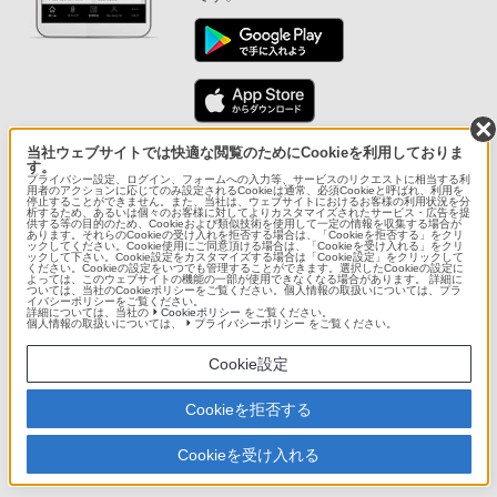
当社ウェブサイトでは快適な閲覧のためにCookieを利用しておりま
す。
プライバシー設定、ログイン、フォームへの入力等、サービスのリクエストに相当する利
用者のアクションに応じてのみ設定されるCookieは通常、必須Cookieと呼ばれ、利用を
Featureとは
停止することができません。また、当社は、ウェブサイトにおけるお客様の利用状況を分
析するため、あるいは個々のお客様に対してよりカスタマイズされたサービス・広告を提
供する等の目的のため、Cookieおよび類似技術を使用して一定の情報を収集する場合が
Featureはソニー製品の最新のテクノロジ
あります。それらのCookieの受け入れを拒否する場合は、「Cookieを拒否する」をクリ
ックしてください。Cookie使用にご同意頂ける場合は、「Cookieを受け入れる」をクリ
ー・デザイン・ライフスタイル情報を発
ックして下さい。Cookie設定をカスタマイズする場合は「Cookie設定」をクリックして
ください。Cookieの設定をいつでも管理することができます。選択したCookieの設定に
信する、オーナーズマガジンです
よっては、このウェブサイトの機能の一部が使用できなくなる場合があります。 詳細に
ついては、当社のCookieポリシーをご覧ください。個人情報の取扱いについては、プラ
イバシーポリシーをご覧ください。
詳細については、当社の
Cookieポリシー
をご覧ください。
個人情報の取扱いについては、
プライバシーポリシー
をご覧ください。
Cookie設定
アンケートにご協力をお願いいたします。
Cookieを拒否する
Cookieを受け入れる