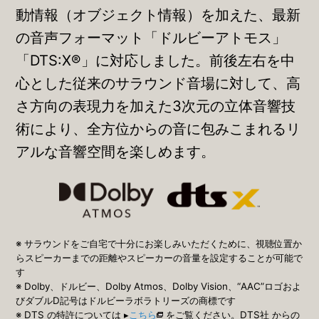
動情報（オブジェクト情報）を加えた、最新
の音声フォーマット「ドルビーアトモス」
「DTS:X®」に対応しました。前後左右を中
心とした従来のサラウンド音場に対して、高
さ方向の表現力を加えた3次元の立体音響技
術により、全方位からの音に包みこまれるリ
アルな音響空間を楽しめます。
※ サラウンドをご自宅で十分にお楽しみいただくために、視聴位置か
らスピーカーまでの距離やスピーカーの音量を設定することが可能で
す
※ Dolby、ドルビー、Dolby Atmos、Dolby Vision、“AAC”ロゴおよ
びダブルD記号はドルビーラボラトリーズの商標です
※ DTS の特許については ▸
こちら
をご覧ください。DTS社 からの