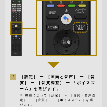
［設定］ ー ［画面と音声］ ー ［音
質］ ー ［音質調整］ ー 「ボイスズ
ーム」を選びます。
※ 機種によって［設定］ － ［音質・音声設
定］ － ［音質］ － ［ボイスズーム］を選
びます。