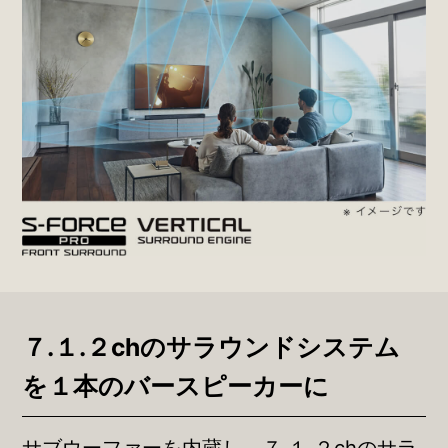
７.１.２chのサラウンドシステム
を
１本のバースピーカーに
サブウーファーを内蔵し、７.１.２chのサラ