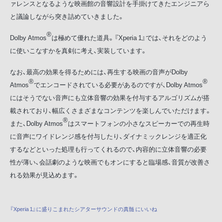
ァレンスとなるような映画館の音響設計を手掛けてきたエンジニアら
と議論しながら突き詰めていきました。
®
Dolby Atmos
は極めて優れた道具。『Xperia 1』では、それをどのよう
に使いこなすかを真剣に考え、実装しています。
なお、最高の効果を得るためには、再生する映画の音声がDolby
®
®
Atmos
でエンコードされている必要があるのですが、Dolby Atmos
にはそうでない音声にも立体音響の効果を付与するアルゴリズムが搭
載されており、幅広くさまざまなコンテンツを楽しんでいただけます。
®
また、Dolby Atmos
はスマートフォンの小さなスピーカーでの再生時
に音声にワイドレンジ感を付与したり、ダイナミックレンジを適正化
するなどといった処理も行ってくれるので、内容的に立体音響の必要
性が薄い、会話劇のような映画でもオンにすると臨場感、音質が改善さ
れる効果が見込めます。
『Xperia 1』に盛りこまれたシアターサウンドの真髄 にいいね