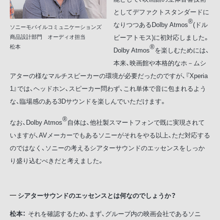
としてデファクトスタンダードに
®
なりつつあるDolby Atmos
(ドル
ソニーモバイルコミュニケーションズ
ビーアトモス)に初対応しました。
商品設計部門 オーディオ担当
®
松本
Dolby Atmos
を楽しむためには、
本来、映画館や本格的なホ－ムシ
アターの様なマルチスピーカーの環境が必要だったのですが、『Xperia
1』では、ヘッドホン、スピーカー問わず、これ単体で音に包まれるよう
な、臨場感のある3Dサウンドを楽しんでいただけます。
®
なお、Dolby Atmos
自体は、他社製スマートフォンで既に実現されて
いますが、AVメーカーでもあるソニーがそれをやる以上、ただ対応する
のではなく、ソニーの考えるシアターサウンドのエッセンスをしっか
り盛り込むべきだと考えました。
シアターサウンドのエッセンスとは何なのでしょうか？
松本：
それを確認するため、まず、グループ内の映画会社であるソニ