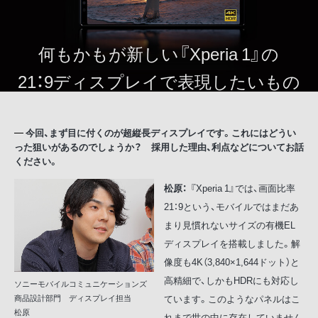
何もかもが新しい『Xperia 1』の
21：9ディスプレイで表現したいもの
今回、まず目に付くのが超縦長ディスプレイです。これにはどうい
った狙いがあるのでしょうか？ 採用した理由、利点などについてお話
ください。
松原：
『Xperia 1』では、画面比率
21：9という、モバイルではまだあ
まり見慣れないサイズの有機EL
ディスプレイを搭載しました。解
像度も4K（3,840×1,644ドット）と
高精細で、しかもHDRにも対応し
ソニーモバイルコミュニケーションズ
ています。このようなパネルはこ
商品設計部門 ディスプレイ担当
松原
れまで世の中に存在していません