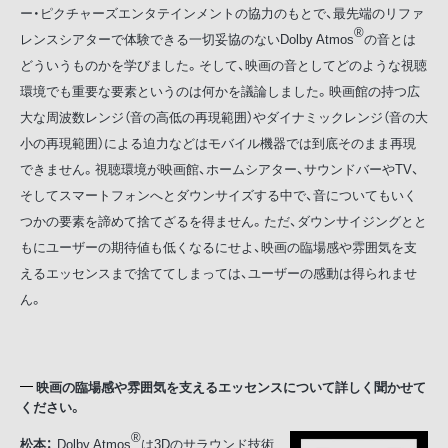
ー・ピクチャーズエンタテインメントの協力のもとで、最先端のリファ
®
レンスシアターで体験できる一切妥協のないDolby Atmos
の音とは
どういうものかを学びました。そして、映画の音としてどのような視聴
環境でも重要な要素というのは何かを議論しました。映画館の持つ広
大な周波数レンジ（音の高低の再現範囲）やダイナミックレンジ（音の大
小の再現範囲）による迫力などはモバイル機器では到底そのまま再現
できません。視聴環境が映画館、ホームシアター、サウンドバーやTV、
そしてスマートフォンへとダウンサイズする中で、音についてもいく
つかの要素を諦めて捨てざるを得ません。ただ、ダウンサイジングとと
もにユーザーの期待値も低くなるにせよ、映画の臨場感や雰囲気を支
えるエッセンスまで捨ててしまっては、ユーザーの感動は得られませ
ん。
映画の臨場感や雰囲気を支えるエッセンスについて詳しく聞かせて
ください。
®
松本：
Dolby Atmos
は3Dのサラウンド技術