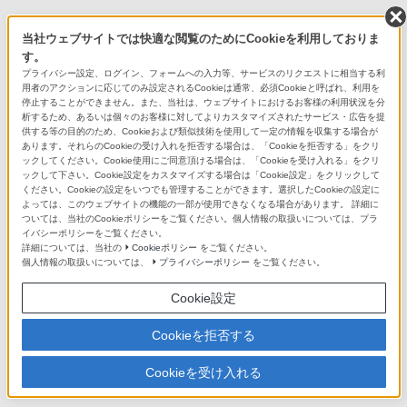
当社ウェブサイトでは快適な閲覧のためにCookieを利用しておりま
す。
プライバシー設定、ログイン、フォームへの入力等、サービスのリクエストに相当する利
用者のアクションに応じてのみ設定されるCookieは通常、必須Cookieと呼ばれ、利用を
停止することができません。また、当社は、ウェブサイトにおけるお客様の利用状況を分
Bluetooth対応おすすめヘッドホン
析するため、あるいは個々のお客様に対してよりカスタマイズされたサービス・広告を提
供する等の目的のため、Cookieおよび類似技術を使用して一定の情報を収集する場合が
あります。それらのCookieの受け入れを拒否する場合は、「Cookieを拒否する」をクリ
ックしてください。Cookie使用にご同意頂ける場合は、「Cookieを受け入れる」をクリ
ックして下さい。Cookie設定をカスタマイズする場合は「Cookie設定」をクリックして
ください。Cookieの設定をいつでも管理することができます。選択したCookieの設定に
よっては、このウェブサイトの機能の一部が使用できなくなる場合があります。 詳細に
ついては、当社のCookieポリシーをご覧ください。個人情報の取扱いについては、プラ
イバシーポリシーをご覧ください。
詳細については、当社の
Cookieポリシー
をご覧ください。
個人情報の取扱いについては、
プライバシーポリシー
をご覧ください。
Cookie設定
ノイズからもケーブルか
ノイズからもケーブルか
らも解き放たれ、重低音サ
らも解き放たれ、重低音サ
Cookieを拒否する
ウンドに浸る。
ウンドに浸る。
雨や汗にも強いアクティ
雨や汗にも強いアクティ
Cookieを受け入れる
ブノイキャンワイヤレス
ブノイキャンワイヤレス