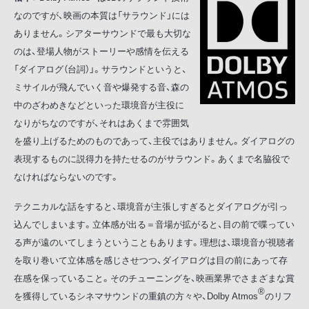
なのですが、映画の本質は「サラウンド」には
ありません。シアターサウンドで最も大切な
のは、登場人物がストーリーや感情を伝える
「ダイアログ（台詞）」。サラウンドというと、
ミサイルが飛んでいく音や爆発する音、森の
中のざわめきなどといった環境音が主役に
なりがちなのですが、それはあくまで雰囲気
を盛り上げるためのものであって、主役ではありません。ダイアログの
表現するものに説得力を持たせるのがサラウンド。あくまで名脇役で
なければならないのです。
テクニカルな話をすると、環境音が主張しすぎるとダイアログが引っ
込んでしまいます。立体感が出る＝音場が拡がると、目の前で喋ってい
る声が遠のいてしまうということもあります。理想は、環境音が視聴者
を取り巻いて立体感を感じさせつつ、ダイアログは目の前にあって存
在感を保っていること。そのチューニングを、映画業界でさまざまな賞
®
を獲得しているシネマサウンドの重鎮の方々や、Dolby Atmos
のリフ