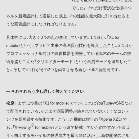
でした。それだけ贅沢な仕様のパ
ネルを新規設計して搭載した以上、その性能を最大限に引き出せるよ
うな画質設計にしなければなりません。
具体的には、大きく3つの点が進化しています。1つ目が、「X1 for
mobile」という、ブラビア由来の高画質化技術を導入したこと。2つ目が
プロフェッショナル向けの映像機器を開発している厚木のチームの技
術を盛りこんだ「クリエイターモード」という画質モードを追加したこ
と。そして3つ目がその2つを両立させる新しいUIの新開発です。
それぞれもう少し詳しく教えてください。
松原：
まず、1つ目の「X1 for mobile」ですが、これはYouTubeやSNSなど
で配信されている、そこまで画質調整が施されていないようなコンテ
ンツを高画質する技術です。こうした機能は昨年の『Xperia XZ3』で
®
も、「X-Reality
for mobile」という形で搭載していたのですが、今回は
年々向上するモバイルの処理能力を最大限に活かし、新規開発のアル