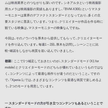
ムは映画業界とのつながりも深いのです。シネアルタという映画撮影
用カメラは映画撮影の実績もありますし、『BVM-X300』というマスタ
ーモニターは業界のデファクトスタンダードとなっており、多くの主
要スタジオに普及しています。つまり、クリエイターが作品を作る時に
観ている映像は、マスターモニターの映像なんですね。
今回は、そのノウハウを厚木から提供してもらって、クリエイターモー
ドを作り込んでいます。毎週1～2回、厚木を訪問し、シーンごとに比
較・確認をしながら画質を追い込んでいきました。
都築：
ここで1つ補足しておきたいのが、スタンダードモード（X1 for
mobile）とクリエイターモードのどちらが優れているというものではな
く、コンテンツによって最適な画作りが違うのだということ。ですの
で、『Xperia 1』では、さまざまなコンテンツを最適な画質で楽しめるよ
う、2つのモードを用意しています。
スタンダードモードの方が引き立つコンテンツもあるということで
すね。