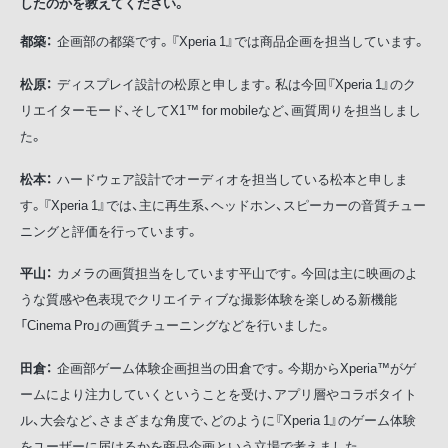
したのかを教えてください。
都築：
企画部の都築です。『Xperia 1』では商品企画を担当しています。
松原：
ディスプレイ設計の松原と申します。私は今回『Xperia 1』のク
リエイターモード、そしてX1™ for mobileなど、画質周りを担当しまし
た。
松本：
ハードウェア設計でオーディオを担当している松本と申しま
す。『Xperia 1』では、主に再生系、ヘッドホン、スピーカーの音質チュー
ニングと評価を行っています。
平山：
カメラの画質担当をしています平山です。今回は主に映画のよ
うな質感や色表現でクリエイティブな撮影体験を楽しめる新機能
「Cinema Pro」の画質チューニングなどを行いました。
田倉：
企画部ゲーム体験企画担当の田倉です。今期からXperia™がゲ
ームにより注力していくということを受け、アプリ層やコラボタイト
ル、大会など、さまざまな角度で、どのように『Xperia 1』のゲーム体験
をユーザーに届けるかを商品企画という立場で考えました。