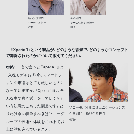
商品設計部門
企画部門
オーディオ担当
ゲーム体験企画担当
松本
田倉
『Xperia 1』という製品が、どのような背景で、どのようなコンセプト
で開発されたのかについて教えてください。
都築：
一言で言うと『Xperia 1』は
「入魂モデル」。昨今、スマートフ
ォンの市場はとても厳しいものに
なっていますが、『Xperia 1』は、そ
んな中で巻き返しをしていくぞと
いう決意のこもった製品です。と
ソニーモバイルコミュニケーションズ
りわけ今回特筆すべきはソニーグ
企画部門 商品企画担当
都築
ループの技術や体験をこれまで以
上に詰め込んでいること。