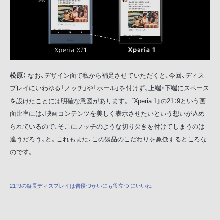
松原：
なお、デザイン面で私から補足させていただくと、今回、ディス
プレイにいわゆる「ノッチ」や「ホール」を付けず、上端・下端にスペース
を設けたことには明確な意図があります。『Xperia 1』の21：9という画
面比率には、映画コンテンツを美しく表示させたいという想いが込め
られているので、そこにノッチのような切り欠きを付けてしまうのは
違うだろう、と。これもまた、この製品のこだわりを象徴するところな
のです。
21：9の縦長ディスプレイは普段づかいにも役立つ にいいね