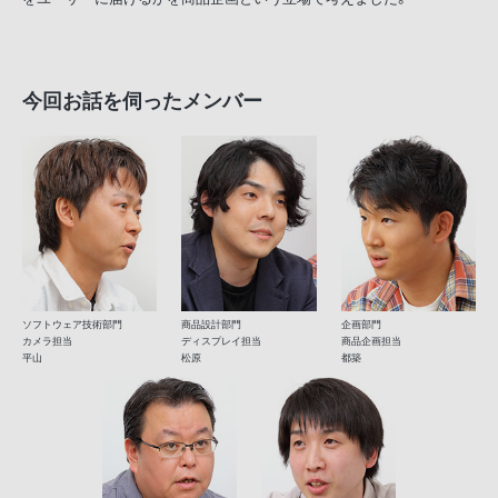
今回お話を伺ったメンバー
ソフトウェア技術部門
商品設計部門
企画部門
カメラ担当
ディスプレイ担当
商品企画担当
平山
松原
都築