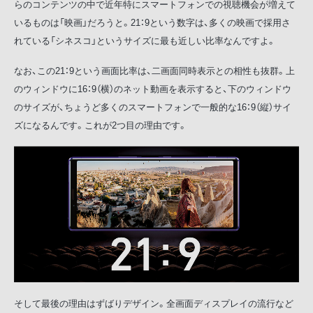
らのコンテンツの中で近年特にスマートフォンでの視聴機会が増えて
いるものは「映画」だろうと。21：9という数字は、多くの映画で採用さ
れている「シネスコ」というサイズに最も近しい比率なんですよ。
なお、この21：9という画面比率は、二画面同時表示との相性も抜群。上
のウィンドウに16：9（横）のネット動画を表示すると、下のウィンドウ
のサイズが、ちょうど多くのスマートフォンで一般的な16：9（縦）サイ
ズになるんです。これが2つ目の理由です。
そして最後の理由はずばりデザイン。全画面ディスプレイの流行など