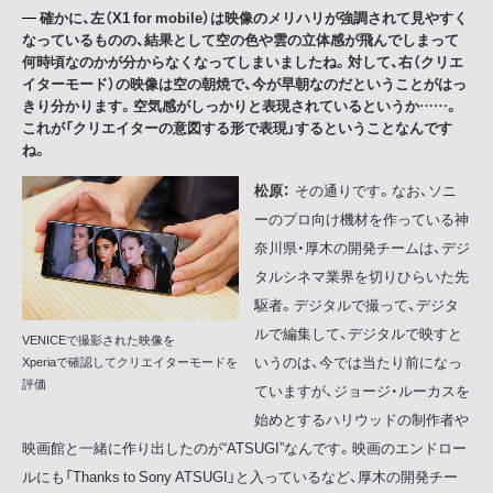
確かに、左（X1 for mobile）は映像のメリハリが強調されて見やすく
なっているものの、結果として空の色や雲の立体感が飛んでしまって
何時頃なのかが分からなくなってしまいましたね。対して、右（クリエ
イターモード）の映像は空の朝焼で、今が早朝なのだということがはっ
きり分かります。空気感がしっかりと表現されているというか……。
これが「クリエイターの意図する形で表現」するということなんです
ね。
松原：
その通りです。なお、ソニ
ーのプロ向け機材を作っている神
奈川県・厚木の開発チームは、デジ
タルシネマ業界を切りひらいた先
駆者。デジタルで撮って、デジタ
ルで編集して、デジタルで映すと
VENICEで撮影された映像を
いうのは、今では当たり前になっ
Xperiaで確認してクリエイターモードを
評価
ていますが、ジョージ・ルーカスを
始めとするハリウッドの制作者や
映画館と一緒に作り出したのが“ATSUGI”なんです。映画のエンドロー
ルにも「Thanks to Sony ATSUGI」と入っているなど、厚木の開発チー