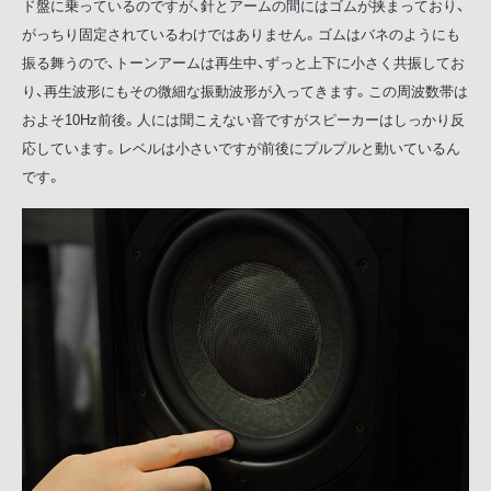
ド盤に乗っているのですが、針とアームの間にはゴムが挟まっており、
がっちり固定されているわけではありません。ゴムはバネのようにも
振る舞うので、トーンアームは再生中、ずっと上下に小さく共振してお
り、再生波形にもその微細な振動波形が入ってきます。この周波数帯は
およそ10Hz前後。人には聞こえない音ですがスピーカーはしっかり反
応しています。レベルは小さいですが前後にプルプルと動いているん
です。