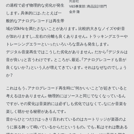
式会社
の過程で必ず物理的な劣化が発生
V&S事業部::商品設計部門
金井 隆
します。具体的には、たとえば一
般的なアナログレコードは再生帯
域が20kHzを満たさないことがあります。比較的大きなノイズや針音
が加わりますし、左右の分離も良くありません。トラッキングエラーや
トレーシングエラーといったいろいろな歪みも発生します。
デジタル音楽再生ではこうした劣化がありません。だから「デジタルは
音が良い」と言うわけです。ところが、最近、「アナログレコードも音が
良くないか？」という人が増えてきています。それはなぜなのでしょう
か？
これはもう、アナログレコード再生時に“何かいいこと”が起きていると
考えるほかありません。物理的にはソースと同じでなくなっているん
ですが、その変化は音楽的には必ずしも劣化ではなくて、なにか音楽を
楽しく聴かせる秘密があるんです。
昔からひとつだけはっきり言われているのはカートリッジが楽器のよ
うに振る舞って鳴いているからだというもの。でも、私はそれは数ある