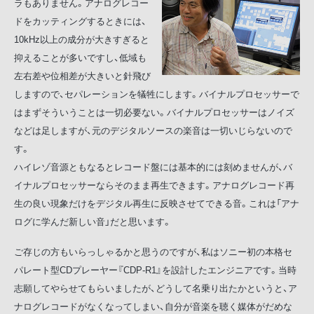
ラもありません。アナログレコー
ドをカッティングするときには、
10kHz以上の成分が大きすぎると
抑えることが多いですし、低域も
左右差や位相差が大きいと針飛び
しますので、セパレーションを犠牲にします。バイナルプロセッサーで
はまずそういうことは一切必要ない。バイナルプロセッサーはノイズ
などは足しますが、元のデジタルソースの楽音は一切いじらないので
す。
ハイレゾ音源ともなるとレコード盤には基本的には刻めませんが、バ
イナルプロセッサーならそのまま再生できます。アナログレコード再
生の良い現象だけをデジタル再生に反映させてできる音。これは「アナ
ログに学んだ新しい音」だと思います。
ご存じの方もいらっしゃるかと思うのですが、私はソニー初の本格セ
パレート型CDプレーヤー『CDP-R1』を設計したエンジニアです。当時
志願してやらせてもらいましたが、どうして名乗り出たかというと、ア
ナログレコードがなくなってしまい、自分が音楽を聴く媒体がだめな