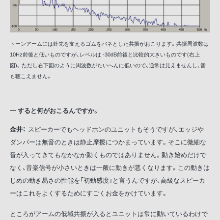
トーンアームには針先を支えるゴムをバネとした共振がおこります。共振周波数は
10Hz前後と低いものですが、レベルは -30dB前後と比較的大きいものです(右上
図)。ただし右下図のように周波数がたいへんに低いので、通常は見えませんし、音
も聴こえません。
すると何がおこるんですか。
金井：
スピーカーでもヘッドホンのユニットもそうですが、エッジや
ダンパーは無音のときは静止摩擦につかまっています。そこに微細な
音が入ってきてもなかなか動くものではありません。動き始めだけで
なく、音楽信号が小さいときは一般に動きが悪くなります。この動きは
じめの動き易さの性能を「初動感度」と言うんですが、高級なスピーカ
ーはこれをよくするためにすごくお金をかけています。
ところがアームの低域共振が入るとユニットは常に動いているわけで