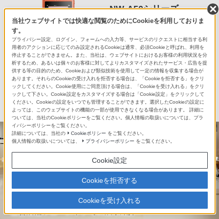
NW-A50シリーズ
当社ウェブサイトでは快適な閲覧のためにCookieを利用しておりま
この進化が、毎日の音楽スタイル
す。
を変える
プライバシー設定、ログイン、フォームへの入力等、サービスのリクエストに相当する利
用者のアクションに応じてのみ設定されるCookieは通常、必須Cookieと呼ばれ、利用を
停止することができません。また、当社は、ウェブサイトにおけるお客様の利用状況を分
析するため、あるいは個々のお客様に対してよりカスタマイズされたサービス・広告を提
供する等の目的のため、Cookieおよび類似技術を使用して一定の情報を収集する場合が
あります。それらのCookieの受け入れを拒否する場合は、「Cookieを拒否する」をクリ
商品情報
ックしてください。Cookie使用にご同意頂ける場合は、「Cookieを受け入れる」をクリ
ックして下さい。Cookie設定をカスタマイズする場合は「Cookie設定」をクリックして
ください。Cookieの設定をいつでも管理することができます。選択したCookieの設定に
よっては、このウェブサイトの機能の一部が使用できなくなる場合があります。 詳細に
ついては、当社のCookieポリシーをご覧ください。個人情報の取扱いについては、プラ
イバシーポリシーをご覧ください。
詳細については、当社の
Cookieポリシー
をご覧ください。
個人情報の取扱いについては、
プライバシーポリシー
をご覧ください。
Cookie設定
Cookieを拒否する
ソニーショールーム・
Cookieを受け入れる
直営店舗ソニーストアでの展示紹介