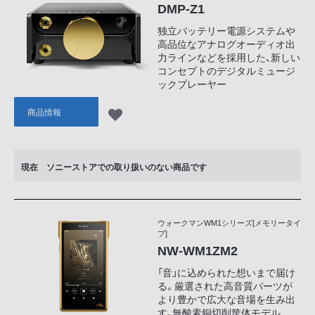
DMP-Z1
独立バッテリー電源システムや
高品位なアナログオーディオ出
力ラインなどを採用した、新しい
コンセプトのデジタルミュージ
ックプレーヤー
商品情報
現在 ソニーストアでの取り扱いのない商品です
ウォークマンWM1シリーズ[メモリータイ
プ]
NW-WM1ZM2
「音」に込められた想いまで届け
る。厳選された高音質パーツが
より豊かで広大な音場を生み出
す、無酸素銅切削筐体モデル