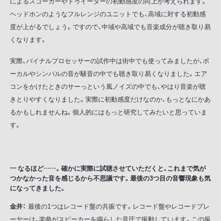
によるスコーカーやトゥイーターの初動感度の向上が考えられます。
ヘッドホンのようなフルレンジのユニットでも、高域に対する初動感
度が上がるでしょう。ですので、中域や高域でも音楽成分が聴き取り易
くなります。
実際、バイナルプロセッサーの試作中は街中でも使ってみましたが、ボ
ーカルやシンバルの音が騒音の中でも聴き取り易くなりました。エア
コンをかけたときのサーっという風ノイズの中でも、やはり音楽が聴
きとりやすくなりました。実際に初動感度だけなのか、もっとなにかあ
るかもしれませんね。個人的にはもっと研究してみたいと思っていま
す。
なるほど……。確かに実際に試聴させていただくと、これまで気が
つかなかった音を感じるから不思議です。最後の3つ目の音響現象も気
になってきました。
金井：
最後の1つはレコード盤の共振です。レコード盤やレコードプレ
ーヤーは、楽曲がスピーカーを鳴らした音圧で振動しています。この振