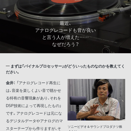
最近、
アナログレコードも音が良い
と言う人が増えた……
なぜだろう？
まずは「バイナルプロセッサー」がどういったものなのかを教えてく
ださい。
金井：
「アナログレコード再生に
は、音楽を楽しくよい音で聴かせ
る特有の音響現象があり、それを
DSP技術によって再現したもの」
です。アナログレコードは元にな
るデジタルデータやアナログのマ
ソニービデオ＆サウンドプロダクツ株
スターテープから作りますが、そ