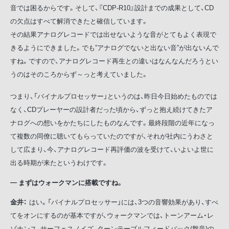
音では困るからです。そして、『CDP-R10』設計までの成果として、CD
の欠点はすべて解消できたと確信しています。
その結果アナログレコードでは出せないような音がとてもよく表現で
きるようにできました。でも”アナログでないと出ない音”が出ないんで
すね。ですので、アナログレコード再生との違いはなんなんだろうとい
うのはそのころからず～っと考えていました。
つまり、「バイナルプロセッサー」というのは、昨日今日始めたものでは
なく、CDプレーヤーの設計者だった頃から、ずっと抱え続けてきたア
ナログへの想いをかたちにしたものなんです。最終段階の近年になっ
て複数の同僚に聴いてもらっていたのですが、それが社内にうわさと
して広まり、今、アナログレコード再評価の波を受けて、いよいよ世に
出る時期が来たというわけです。
まずはウォークマンに搭載ですね。
金井：
はい。「バイナルプロセッサー」には、3つの音響効果があり、すべ
てをオンにするのが基本ですが、ウォークマンでは、トーンアーム・レ
ゾナンス、サーフェスノイズ、ターンテーブルフィードバック(盤音)の