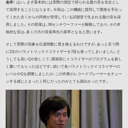
金井：
はい。まず基本的には実際の測定で得られる盤の音を先生とし
て採用することになります。今回は、この機能に賛同して開発を手伝っ
てくれた古くからの同僚が管理している試聴室で生まれる盤の音を採
用しました。その部屋は、38センチウーファーが駆動しており、その本
格的な音は、多くの方の音楽再生の基準となると思います。
そして実際の現象を伝達関数に置き換えるわけですが、あっと言う間
に2次のパラメトリックイコライザーを7段も使ってしまいました。ど
うしても高いQが欲しくて、開発部にイコライザーのプログラムを新し
く書いてもらったほどです。続いて各パラメトリックイコライザーの
レベルやQを調整しましたが、この作業がレコードプレーヤーをチュー
ンする感じとまったく同じだったのがとても面白かったです。