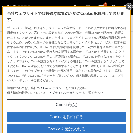
0
当社ウェブサイトでは快適な閲覧のためにCookieを利用しておりま
す。
デジタルビデオカメラ ハンディカム
プライバシー設定、ログイン、フォームへの入力等、サービスのリクエストに相当する利
用者のアクションに応じてのみ設定されるCookieは通常、必須Cookieと呼ばれ、利用を
停止することができません。また、当社は、ウェブサイトにおけるお客様の利用状況を分
析するため、あるいは個々のお客様に対してよりカスタマイズされたサービス・広告を提
供する等の目的のため、Cookieおよび類似技術を使用して一定の情報を収集する場合が
あります。それらのCookieの受け入れを拒否する場合は、「Cookieを拒否する」をクリ
ックしてください。Cookie使用にご同意頂ける場合は、「Cookieを受け入れる」をクリ
ックして下さい。Cookie設定をカスタマイズする場合は「Cookie設定」をクリックして
ください。Cookieの設定をいつでも管理することができます。選択したCookieの設定に
よっては、このウェブサイトの機能の一部が使用できなくなる場合があります。 詳細に
ついては、当社のCookieポリシーをご覧ください。個人情報の取扱いについては、プラ
イバシーポリシーをご覧ください。
詳細については、当社の
Cookieポリシー
をご覧ください。
個人情報の取扱いについては、
プライバシーポリシー
をご覧ください。
Cookie設定
Cookieを拒否する
Cookieを受け入れる