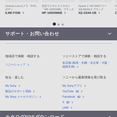
V
Cinema Lineカメラ「FX5」
完全ワイヤレスイヤホン
Xperia 1 VIII SIMフリー
ボディ
「WF-1000XM6」ブラック
XQ-GE44-1 ブラック
Z
ILME-FX5B
WF-1000XM6/B
XQ-GE44-1/B
サポート・お問い合わせ
地域店で体験・相談する
ソニーストアで体験・相談する
各店舗 (銀座・札幌・名古屋・大阪・
ソニーショップ
福岡天神)
知る・楽しむ
ソニーから最新情報を受け取る
My Sony
My Sonyアプリ
製品のサポート登録
YouTube
My Sony メールマガジン
Facebook
X
LINE
カタログPDFダウンロード