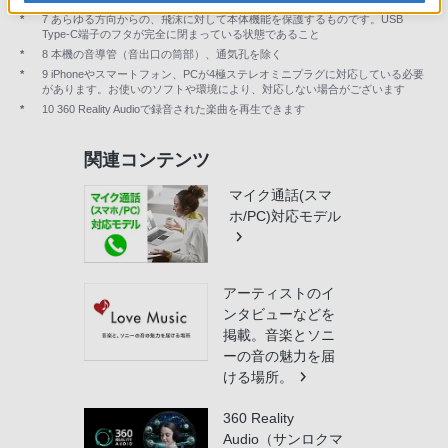
*
7 あらゆる方向からの、飛沫に対して本体機能を保護するものです。USB
Type-C端子のフタが完全に閉まっている状態であること
*
8 本機の音導管（音出口の筒部）、通気孔を除く
*
9 iPhoneやスマートフォン、PCが4極ステレオミニプラグに対応している必要
があります。お使いのソフトや環境により、対応しない場合がございます
*
10 360 Reality Audioで録音された楽曲を再生できます
関連コンテンツ
マイク通話(スマ
ホ/PC)対応モデル
アーティストのイ
ンタビューなどを
掲載。音楽とソニ
ーの音の魅力を届
ける場所。
360 Reality
Audio（サンロクマ