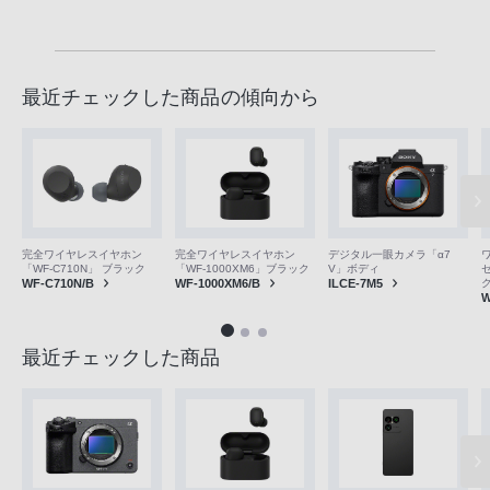
最近チェックした商品の傾向から
完全ワイヤレスイヤホン
完全ワイヤレスイヤホン
デジタル一眼カメラ「α7
「WF-C710N」 ブラック
「WF-1000XM6」ブラック
V」ボディ
WF-C710N/B
WF-1000XM6/B
ILCE-7M5
W
最近チェックした商品