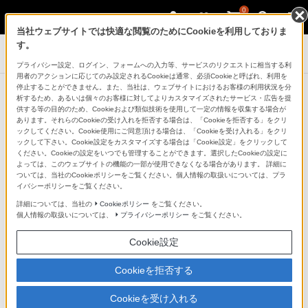
0
当社ウェブサイトでは快適な閲覧のためにCookieを利用しておりま
す。
ヘッドホン
プライバシー設定、ログイン、フォームへの入力等、サービスのリクエストに相当する利
用者のアクションに応じてのみ設定されるCookieは通常、必須Cookieと呼ばれ、利用を
商品一覧：ヘッドホン
停止することができません。また、当社は、ウェブサイトにおけるお客様の利用状況を分
析するため、あるいは個々のお客様に対してよりカスタマイズされたサービス・広告を提
供する等の目的のため、Cookieおよび類似技術を使用して一定の情報を収集する場合が
あります。それらのCookieの受け入れを拒否する場合は、「Cookieを拒否する」をクリ
ックしてください。Cookie使用にご同意頂ける場合は、「Cookieを受け入れる」をクリ
ックして下さい。Cookie設定をカスタマイズする場合は「Cookie設定」をクリックして
*
1 ヘッドホンの形状によって、ノイズキャンセリングの効果に差があります。
ください。Cookieの設定をいつでも管理することができます。選択したCookieの設定に
★表記は、形状別となっております。★評価基準2026年2月時点
よっては、このウェブサイトの機能の一部が使用できなくなる場合があります。 詳細に
*
2 ハイレゾコンテンツをLDACコーデックで最大転送速度990kbpsで伝送する
ついては、当社のCookieポリシーをご覧ください。個人情報の取扱いについては、プラ
場合。「Sony | Sound Connect」から操作が必要です
イバシーポリシーをご覧ください。
*
3 ソニーの個人最適化対応の認定モデルでは「Sony | Sound Connect」アプリ
詳細については、当社の
Cookieポリシー
をご覧ください。
であなたの耳の形やヘッドホンの特性に最適化することで、よりリアルな臨場
感をお楽しみいただけます
個人情報の取扱いについては、
プライバシーポリシー
をご覧ください。
*
4 ヘッドホン本体のみ対応。あらゆる方向からの飛沫に対して本体機能を保護
するものです。本機の音導管（音出口の筒部。LinkBuds Clipを除く）、通気
Cookie設定
孔、マイク穴、リングドライバーユニット（LinkBuds、LinkBuds Openのみ）
を除く
Cookieを拒否する
*
5 iPhoneやスマートフォン、PCがBluetooth機能を搭載し、HFPまたはHSPに
対応している必要があります。お使いのソフトや環境により、対応しない場合
がございます
Cookieを受け入れる
*
6 電源を入れた状態で、付属のヘッドホンケーブル使用時