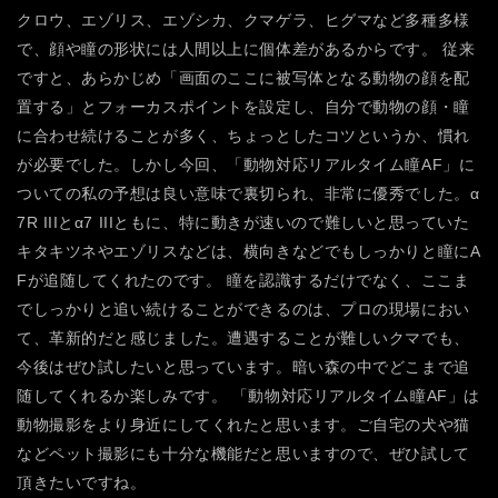
クロウ、エゾリス、エゾシカ、クマゲラ、ヒグマなど多種多様
で、顔や瞳の形状には人間以上に個体差があるからです。 従来
ですと、あらかじめ「画面のここに被写体となる動物の顔を配
置する」とフォーカスポイントを設定し、自分で動物の顔・瞳
に合わせ続けることが多く、ちょっとしたコツというか、慣れ
が必要でした。しかし今回、「動物対応リアルタイム瞳AF」に
ついての私の予想は良い意味で裏切られ、非常に優秀でした。α
7R IIIとα7 IIIともに、特に動きが速いので難しいと思っていた
キタキツネやエゾリスなどは、横向きなどでもしっかりと瞳にA
Fが追随してくれたのです。
瞳を認識するだけでなく、ここま
でしっかりと追い続けることができるのは、プロの現場におい
て、革新的だと感じました。遭遇することが難しいクマでも、
今後はぜひ試したいと思っています。暗い森の中でどこまで追
随してくれるか楽しみです。
「動物対応リアルタイム瞳AF」は
動物撮影をより身近にしてくれたと思います。ご自宅の犬や猫
などペット撮影にも十分な機能だと思いますので、ぜひ試して
頂きたいですね。