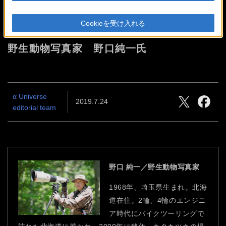
野生動物を捉える動物対応リアルタイ
ム瞳AFがすごい！-α7R III、α7 III-
Cookieを受け入れる
野生動物写真家 野口純一氏
α Universe
2019.7.24
editorial team
野口 純一／野生動物写真家
1968年、埼玉県生まれ。北海
道在住。2輪、4輪のエンジニ
ア時代にバイクツーリングで