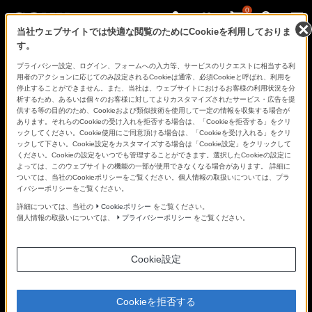
0
当社ウェブサイトでは快適な閲覧のためにCookieを利用しておりま
す。
さ
Facebook
Twitter
プライバシー設定、ログイン、フォームへの入力等、サービスのリクエストに相当する利
あ、
用者のアクションに応じてのみ設定されるCookieは通常、必須Cookieと呼ばれ、利用を
見
停止することができません。また、当社は、ウェブサイトにおけるお客様の利用状況を分
た
析するため、あるいは個々のお客様に対してよりカスタマイズされたサービス・広告を提
こ
供する等の目的のため、Cookieおよび類似技術を使用して一定の情報を収集する場合が
と
あります。それらのCookieの受け入れを拒否する場合は、「Cookieを拒否する」をクリ
の
ックしてください。Cookie使用にご同意頂ける場合は、「Cookieを受け入れる」をクリ
な
ックして下さい。Cookie設定をカスタマイズする場合は「Cookie設定」をクリックして
い
ください。Cookieの設定をいつでも管理することができます。選択したCookieの設定に
世
よっては、このウェブサイトの機能の一部が使用できなくなる場合があります。 詳細に
界
ついては、当社のCookieポリシーをご覧ください。個人情報の取扱いについては、プラ
へ。
イバシーポリシーをご覧ください。
α
Universe
詳細については、当社の
Cookieポリシー
をご覧ください。
個人情報の取扱いについては、
プライバシーポリシー
をご覧ください。
Cookie設定
Cookieを拒否する