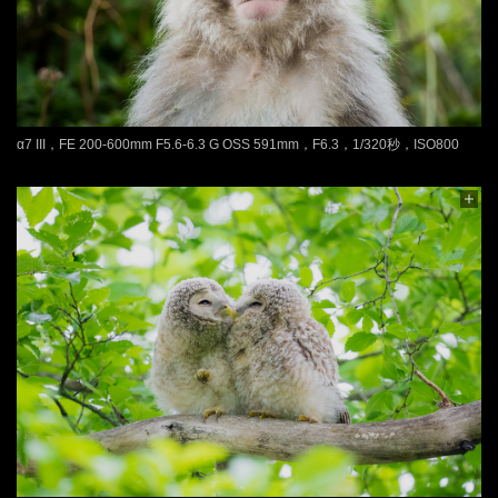
α7 III，FE 200-600mm F5.6-6.3 G OSS 591mm，F6.3，1/320秒，ISO800