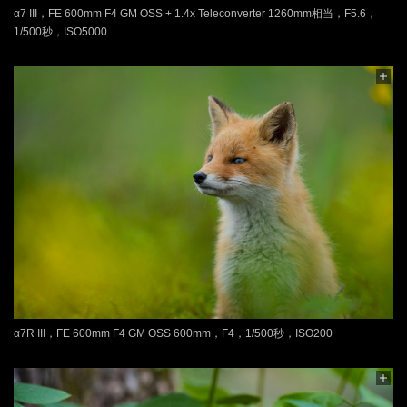
α7 III，FE 600mm F4 GM OSS + 1.4x Teleconverter 1260mm相当，F5.6，
1/500秒，ISO5000
α7R III，FE 600mm F4 GM OSS 600mm，F4，1/500秒，ISO200