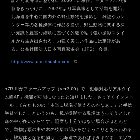
訪れた北海道に惹かれ、2000年に移住。キタキツネの撮
影をきっかけに、2002年より写真家として活動を開始。
北海道を中心に国内外の野生動物を撮影し、雑誌やカレ
ンダー等の各種媒体に作品を提供。野生動物に関する深
い知識と豊富な経験に基づく的確で粘り強い撮影スタイ
ルから生み出される、力強く美しい作品には定評があ
る。公益社団法人日本写真家協会（JPS） 会員。
http://www.junsetsusha.com
α7R IIIがファームアップ（ver3.00）で「動物対応リアルタイ
ム瞳AF」機能が可能になったと知りました。さっそくインスト
ールしてみたものの「本当に現場で使えるのかなぁ…」と半信
半疑でした。というのも、私が撮影する現場はうっそうとした
森の中が多いからです。照度も十分ではない場合がほとんど
で、動物は藪の中や木の枝葉の間からひょっこりとあらわれる
し、被写体となる動物も、北海道であればキタキツネ、エゾフ