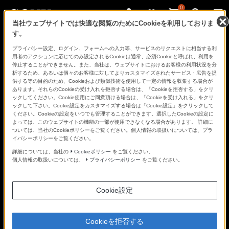
0
当社ウェブサイトでは快適な閲覧のためにCookieを利用しておりま
す。
さ
Facebook
Twitter
プライバシー設定、ログイン、フォームへの入力等、サービスのリクエストに相当する利
あ、
用者のアクションに応じてのみ設定されるCookieは通常、必須Cookieと呼ばれ、利用を
見
停止することができません。また、当社は、ウェブサイトにおけるお客様の利用状況を分
た
析するため、あるいは個々のお客様に対してよりカスタマイズされたサービス・広告を提
こ
供する等の目的のため、Cookieおよび類似技術を使用して一定の情報を収集する場合が
と
あります。それらのCookieの受け入れを拒否する場合は、「Cookieを拒否する」をクリ
の
ックしてください。Cookie使用にご同意頂ける場合は、「Cookieを受け入れる」をクリ
な
ックして下さい。Cookie設定をカスタマイズする場合は「Cookie設定」をクリックして
い
ください。Cookieの設定をいつでも管理することができます。選択したCookieの設定に
世
よっては、このウェブサイトの機能の一部が使用できなくなる場合があります。 詳細に
界
ついては、当社のCookieポリシーをご覧ください。個人情報の取扱いについては、プラ
へ。
イバシーポリシーをご覧ください。
α
Universe
詳細については、当社の
Cookieポリシー
をご覧ください。
個人情報の取扱いについては、
プライバシーポリシー
をご覧ください。
Cookie設定
Cookieを拒否する