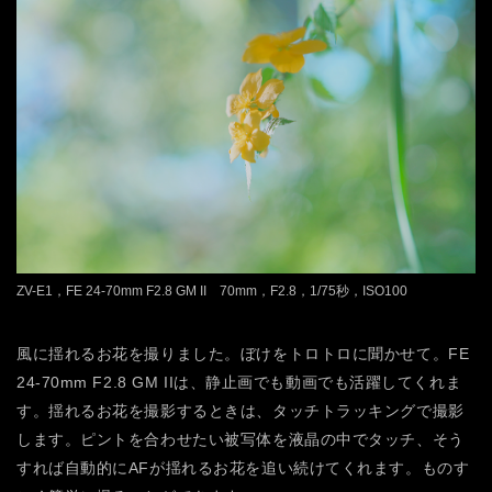
ZV-E1，FE 24-70mm F2.8 GM II 70mm，F2.8，1/75秒，ISO100
風に揺れるお花を撮りました。ぼけをトロトロに聞かせて。FE
24-70mm F2.8 GM IIは、静止画でも動画でも活躍してくれま
す。揺れるお花を撮影するときは、タッチトラッキングで撮影
します。ピントを合わせたい被写体を液晶の中でタッチ、そう
すれば自動的にAFが揺れるお花を追い続けてくれます。ものす