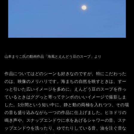
山本まりこ氏の動画作品「海風とえんどう豆のスープ」より
作品についてはどのシーンも好きなのですが、特にこだわった
のは、映像のメリハリです。海まちの自然を映すときは、すー
っと引いた広いイメージを多めに、えんどう豆のスープを作っ
ているときはググっと寄ってテンポのいいイメージで撮影しま
した。1分間という短い中に、静と動の両極を入れつつ、その場
の音も盛り込みながら一つの作品に仕上げました。ヒヨドリの
鳴き声や、スナップエンドウに水をあげるシャワーの音、スナ
ップエンドウを洗ったり、ゆでたりしている音、油を注ぐ音な