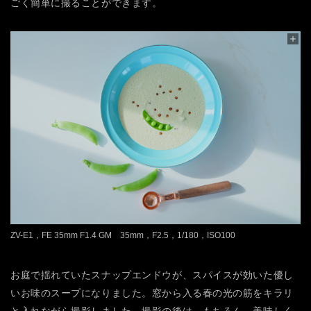
ごく簡単に撮ることができます。
ZV-E1，FE 35mm F1.4 GM 35mm，F2.5，1/180，ISO100
お庭で揺れていたスナップエンドウが、スパイスが効いた優し
いお味のスープになりました。窓から入る春の光の筋をキラリ