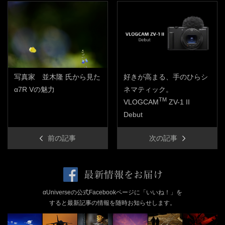
写真家 並木隆 氏から見た
好きが高まる、手のひらシ
α7R Vの魅力
ネマティック。
TM
VLOGCAM
ZV-1 II
Debut
前の記事
次の記事
αUniverseの公式Facebookページに「いいね！」を
すると最新記事の情報を随時お知らせします。