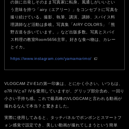
の旅に出発しそのまま写真家に転身。風通しがいいとい
う意味を持つ「airy（エアリー）」をコンセプトに写真を
撮り続けている。撮影、執筆、講演、講師、スパイス料
理講師など活動は多岐。写真集「AIRY COLORS」「熊
野古道を歩いています。」など出版多数。写真とスパイ
ス料理の教室Room5656主宰。好きな食べ物は、カレー
とイカ。
https://www.instagram.com/yamamarimo/
VLOGCAM ZV-E1の第一印象は、とにかく小さい。いつもは、
α7R IVとα7 IVを愛用していますが、グリップ部分含め、一回り
小さい手持ち感。これで最高峰のVLOGCAMと言われる動画が
撮れるなんて本当？と驚きました。
実際に使用してみると、タッチパネルでポンポンとスマートフ
ォン感覚で設定でき、美しい動画が撮れてしまうという簡単