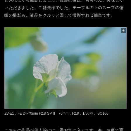
と入れながら撮影しました。撮影の後は、もちろん、美味しく
いただきました。ご馳走様でした。テーブルの上のスープの俯
瞰の撮影も、液晶をクルッと回して撮影すれば簡単です。
ZV-E1，FE 24-70mm F2.8 GM II 70mm，F2.8，1/50秒，ISO100
こちらの作品が個人的には一番お気に入りです。春、お庭で育