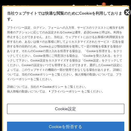
0
当社ウェブサイトでは快適な閲覧のためにCookieを利用しておりま
す。
さ
Facebook
Twitter
プライバシー設定、ログイン、フォームへの入力等、サービスのリクエストに相当する利
あ、
用者のアクションに応じてのみ設定されるCookieは通常、必須Cookieと呼ばれ、利用を
見
停止することができません。また、当社は、ウェブサイトにおけるお客様の利用状況を分
た
析するため、あるいは個々のお客様に対してよりカスタマイズされたサービス・広告を提
こ
供する等の目的のため、Cookieおよび類似技術を使用して一定の情報を収集する場合が
と
あります。それらのCookieの受け入れを拒否する場合は、「Cookieを拒否する」をクリ
の
ックしてください。Cookie使用にご同意頂ける場合は、「Cookieを受け入れる」をクリ
な
ックして下さい。Cookie設定をカスタマイズする場合は「Cookie設定」をクリックして
い
ください。Cookieの設定をいつでも管理することができます。選択したCookieの設定に
世
よっては、このウェブサイトの機能の一部が使用できなくなる場合があります。 詳細に
界
ついては、当社のCookieポリシーをご覧ください。個人情報の取扱いについては、プラ
へ。
イバシーポリシーをご覧ください。
α
Universe
詳細については、当社の
Cookieポリシー
をご覧ください。
個人情報の取扱いについては、
プライバシーポリシー
をご覧ください。
Cookie設定
Cookieを拒否する