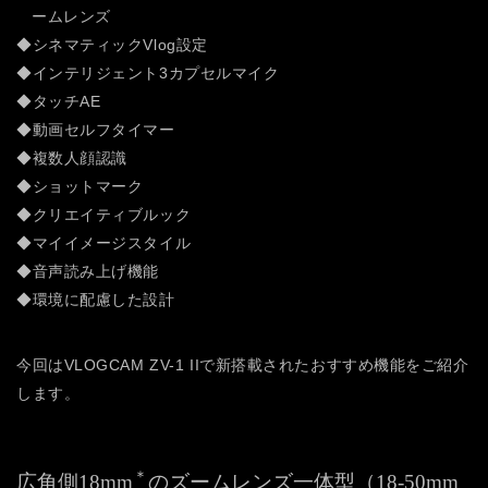
ームレンズ
◆シネマティックVlog設定
◆インテリジェント3カプセルマイク
◆タッチAE
◆動画セルフタイマー
◆複数人顔認識
◆ショットマーク
◆クリエイティブルック
◆マイイメージスタイル
◆音声読み上げ機能
◆環境に配慮した設計
今回はVLOGCAM ZV-1 IIで新搭載されたおすすめ機能をご紹介
します。
＊
広角側18mm
のズームレンズ一体型（18-50mm