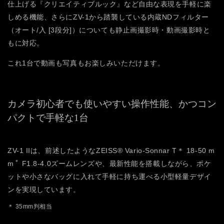
仕上げる『クリエイティブルック』など自由な表現を手軽に楽
しめる機能、さらにZV-1から踏襲している内蔵NDフィルター
（オート/入 [3段分]）についても静止画撮影時・動画撮影時と
もに対応。
これ1台で動画も写真もお楽しみいただけます。
カメラ初心者でも使いやすい操作性能、かつコン
パクトで手軽な1台
ZV-1 IIは、前述したようなZEISS® Vario-Sonnar T＊ 18-50 m
＊
m
F1.8-4.0ズームレンズや、最新性能を搭載しながら、ポケ
ットや小さなバッグに入れて手軽に持ち運べる小型軽量デザイ
ンを実現しています。
＊ 35mm判相当