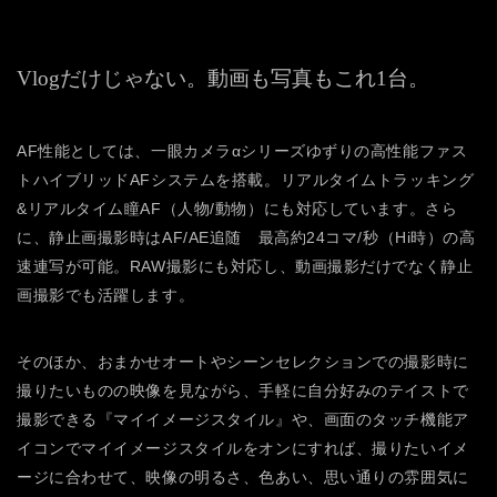
Vlogだけじゃない。動画も写真もこれ1台。
AF性能としては、一眼カメラαシリーズゆずりの高性能ファス
トハイブリッドAFシステムを搭載。リアルタイムトラッキング
&リアルタイム瞳AF（人物/動物）にも対応しています。さら
に、静止画撮影時はAF/AE追随 最高約24コマ/秒（Hi時）の高
速連写が可能。RAW撮影にも対応し、動画撮影だけでなく静止
画撮影でも活躍します。
そのほか、おまかせオートやシーンセレクションでの撮影時に
撮りたいものの映像を見ながら、手軽に自分好みのテイストで
撮影できる『マイイメージスタイル』や、画面のタッチ機能ア
イコンでマイイメージスタイルをオンにすれば、撮りたいイメ
ージに合わせて、映像の明るさ、色あい、思い通りの雰囲気に