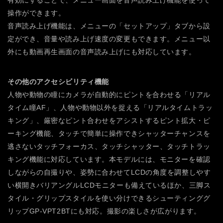
有効にすることで、メニュー画面を音声読み上げ機能を使って
操作ができます。
音声読み上げ機能は、メニューの「セットアップ」タブから設
定ができ、音量や読み上げ速度の変更もできます。メニュー以
外にも動画再生画面の音声読み上げにも対応しています。
その他のアクセシビリティ機能
人物や動物の瞳にカメラが自動的にピントを合わせる「リアル
タイム瞳AF」、人物や動物以外を捉える「リアルタイムトラッ
キング」、厳密なピント合わせをアシストするピント拡大・ピ
ーキング機能、タッチで簡単に操作できシャッターチャンスを
逃さないタッチフォーカス、タッチシャッター、タッチトラッ
キング機能に対応しています。本モデルには、モニターを確認
しながらの自撮りや、姿勢に合わせてLCDの角度を調整しやす
い横開きバリアングルLCDモニターも備えているほか、三脚ス
タイル・グリップスタイルを使い分けできるシューティンググ
リップGP-VPT2BTにも対応。撮影の楽しさが広がります。