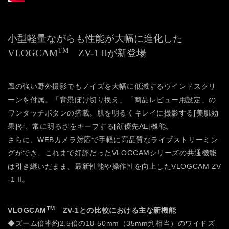
小型軽量ながらも性能が大幅に進化した
TM
VLOGCAM
ZV-1 IIが新登場
風の強い野外撮影でもノイズを大幅に低減するウインドスクリ
ーンを付属。「背景ぼけ切り換え」「商品レビュー用設定」の
ワンタッチボタンの搭載。肌を明るくキレイに撮影する[美肌効
果]や、常に明るさをキープする[顔優先AE]機能。
さらに、WEBカメラ対応で手軽に高品質なライブストリーミン
グができ、これまで好評だったVLOGCAMシリーズの共通機能
は引き継いだまま、最新性能や操作性を向上したVLOGCAM ZV
-1 II。
TM
VLOGCAM
ZV-1との比較における主な新機能
◆ズーム倍率約2.5倍の18-50mm（35mm判相当）のワイドズ