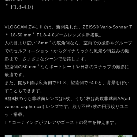
＊
F1.8-4.0）
VLOGCAM ZV-1 IIでは、新開発した、ZEISS® Vario-Sonnar T
＊
＊ 18-50 mm
F1.8-4.0ズームレンズを新搭載。
＊
人の目より広い18mm
の広角側なら、室内での撮影やグループ
でのセルフィ―ショットからダイナミックな風景や街並みの撮
影まで、さまざまなシーンで活躍します。
＊
望遠側の50 mm
ならポートレートや日常のスナップの撮影に
最適です。
また、開放F値は広角側でF1.8、望遠側でF4.0と、背景をぼか
すこともできます。
9群9枚のうち非球面レンズは5枚、うち1枚は高度非球面AA(ad
vanced aspherical) レンズです。絞り羽根7枚の円形絞りユニ
ット搭載。
T＊コーティングがフレアやゴーストの発生を抑えます。