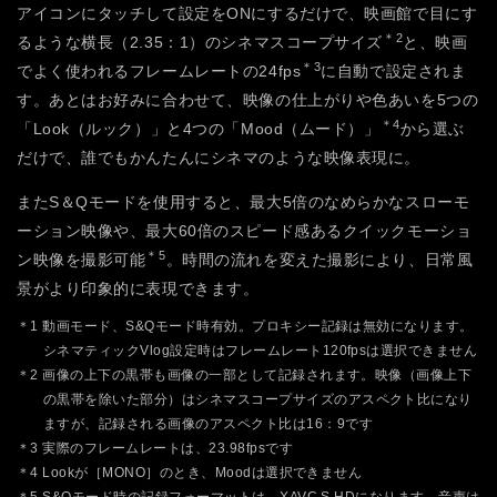
アイコンにタッチして設定をONにするだけで、映画館で目にす
＊2
るような横長（2.35：1）のシネマスコープサイズ
と、映画
＊3
でよく使われるフレームレートの24fps
に自動で設定されま
す。あとはお好みに合わせて、映像の仕上がりや色あいを5つの
＊4
「Look（ルック）」と4つの「Mood（ムード）」
から選ぶ
だけで、誰でもかんたんにシネマのような映像表現に。
またS＆Qモードを使用すると、最大5倍のなめらかなスローモ
ーション映像や、最大60倍のスピード感あるクイックモーショ
＊5
ン映像を撮影可能
。時間の流れを変えた撮影により、日常風
景がより印象的に表現できます。
＊1 動画モード、S&Qモード時有効。プロキシー記録は無効になります。
シネマティックVlog設定時はフレームレート120fpsは選択できません
＊2 画像の上下の黒帯も画像の一部として記録されます。映像（画像上下
の黒帯を除いた部分）はシネマスコープサイズのアスペクト比になり
ますが、記録される画像のアスペクト比は16：9です
＊3 実際のフレームレートは、23.98fpsです
＊4 Lookが［MONO］のとき、Moodは選択できません
＊5 S&Qモード時の記録フォーマットは、XAVC S HDになります。音声は