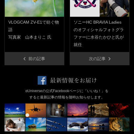
VLOGCAM ZV-E1で紡ぐ物
ソニーHC BRAVIA Ladies
語
のオフィシャルフォトグラ
写真家 山本まりこ 氏
ファーに水谷たかひと氏が
就任
前の記事
次の記事
αUniverseの公式Facebookページに「いいね！」を
すると最新記事の情報を随時お知らせします。