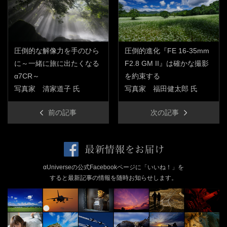
圧倒的な解像力を手のひら
圧倒的進化『FE 16-35mm
に～一緒に旅に出たくなる
F2.8 GM II』は確かな撮影
α7CR～
を約束する
写真家 清家道子 氏
写真家 福田健太郎 氏
前の記事
次の記事
αUniverseの公式Facebookページに「いいね！」を
すると最新記事の情報を随時お知らせします。