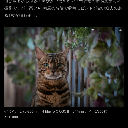
飛び散る水しぶきの量が多いためピント合わせの難易度が高い
撮影ですが、高いAF精度のお陰で瞬時にピントが合い迫力のあ
る1枚が撮れました。
α7R V，FE 70-200mm F4 Macro G OSS II 177mm，F4，1/200秒，
ISO1000