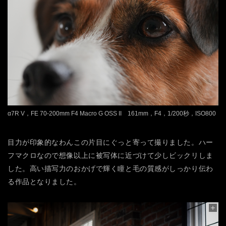
α7R V，FE 70-200mm F4 Macro G OSS II 161mm，F4，1/200秒，ISO800
目力が印象的なわんこの片目にぐっと寄って撮りました。ハー
フマクロなので想像以上に被写体に近づけて少しビックリしま
した。高い描写力のおかげで輝く瞳と毛の質感がしっかり伝わ
る作品となりました。