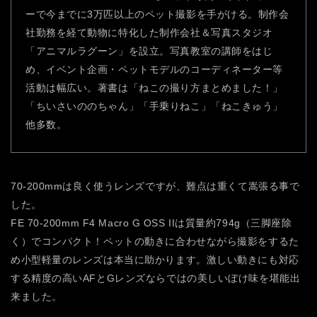
ーで今までに3万匹以上のペット撮影を手がける。制作会
社勤務を経て動物に特化した制作会社＆写真スタジオ
「アニマルラグーン」を設立。写真教室の講師をはじ
め、イベント企画・ペットモデルのコーディネーター等
活動は幅広い。著書は「ねこの撮り方まとめました！」
「ちいさいののちゃん」「手乗りねこ」「ねこきゅう」
他多数。
70-200mmは良く使うレンズですが、難点は重くて嵩張る事で
した。
FE 70-200mm F4 Macro G OSS IIは質量約794g（三脚座除
く）でコンパクト！ペットの動きに合わせながら撮影をするた
め小型軽量のレンズは本当に助かります。激しい動きにも対応
する精度の高いAFとGレンズならではの美しいぼけ味を堪能出
来ました。