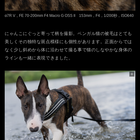
α7R V，FE 70-200mm F4 Macro G OSS II 153mm，F4，1/200秒，ISO640
にゃんこにぐっと寄って柄を撮影。ベンガル猫の被毛はとても
美しくその独特な斑点模様にも個性があります。正面からでは
なく少し斜めから体に沿わせて撮る事で猫のしなやかな身体の
ラインも一緒に表現できました。