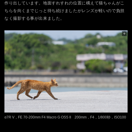
作り出しています。地面すれすれの位置に構えて猫ちゃんがこ
ちらを向くまでじっと待ち続けましたがレンズが軽いので負担
なく撮影する事が出来ました。
α7R V，FE 70-200mm F4 Macro G OSS II 200mm，F4，1/800秒，ISO100