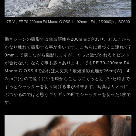
α7R V，FE 70-200mm F4 Macro G OSS II 92mm，F4，1/2000秒，ISO800
動きシーンの撮影では焦点距離を200mmに合わせ、わんこから
かなり離れて撮影する事が多いです。こちらに近づくに連れて7
0mmまで戻しながら撮影しますが、ぐっと近づかれるとピント
が合わない、なんて事も多々あります。でもFE 70-200mm F4
Macro G OSS IIであれば大丈夫！最短撮影距離が26cm(W)～4
2cm(T)なので遠くにいる時からこちらにぐっと近づいた時まで
ずっとシャッターを切り続ける事が出来ます。写真はカメラに
ぶつかるのではと思うギリギリの所でシャッターを切った1枚で
す。