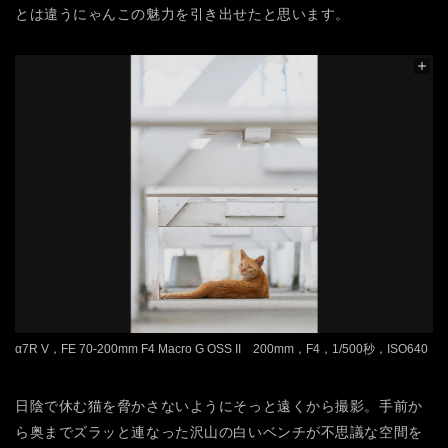
とは違うにゃんこの魅力を引き出せたと思います。
α7R V，FE 70-200mm F4 Macro G OSS II 200mm，F4，1/500秒，ISO640
日陰で休む猫を脅かさないようにそっと遠くから撮影。手前か
ら奥までズラッと連なった沢山の白いベンチが不思議な空間を