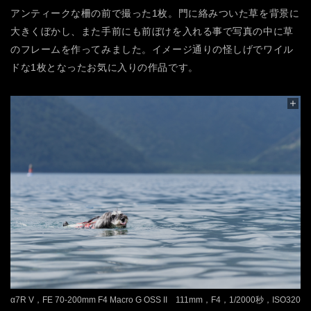
アンティークな柵の前で撮った1枚。門に絡みついた草を背景に
大きくぼかし、また手前にも前ぼけを入れる事で写真の中に草
のフレームを作ってみました。イメージ通りの怪しげでワイル
ドな1枚となったお気に入りの作品です。
α7R V，FE 70-200mm F4 Macro G OSS II 111mm，F4，1/2000秒，ISO320