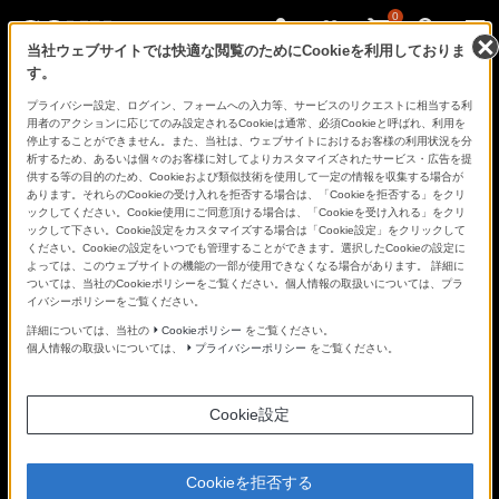
0
当社ウェブサイトでは快適な閲覧のためにCookieを利用しておりま
す。
さ
Facebook
Twitter
プライバシー設定、ログイン、フォームへの入力等、サービスのリクエストに相当する利
あ、
用者のアクションに応じてのみ設定されるCookieは通常、必須Cookieと呼ばれ、利用を
見
停止することができません。また、当社は、ウェブサイトにおけるお客様の利用状況を分
た
析するため、あるいは個々のお客様に対してよりカスタマイズされたサービス・広告を提
こ
供する等の目的のため、Cookieおよび類似技術を使用して一定の情報を収集する場合が
と
あります。それらのCookieの受け入れを拒否する場合は、「Cookieを拒否する」をクリ
の
ックしてください。Cookie使用にご同意頂ける場合は、「Cookieを受け入れる」をクリ
な
ックして下さい。Cookie設定をカスタマイズする場合は「Cookie設定」をクリックして
い
ください。Cookieの設定をいつでも管理することができます。選択したCookieの設定に
世
よっては、このウェブサイトの機能の一部が使用できなくなる場合があります。 詳細に
界
ついては、当社のCookieポリシーをご覧ください。個人情報の取扱いについては、プラ
へ。
イバシーポリシーをご覧ください。
α
Universe
詳細については、当社の
Cookieポリシー
をご覧ください。
個人情報の取扱いについては、
プライバシーポリシー
をご覧ください。
Cookie設定
Cookieを拒否する