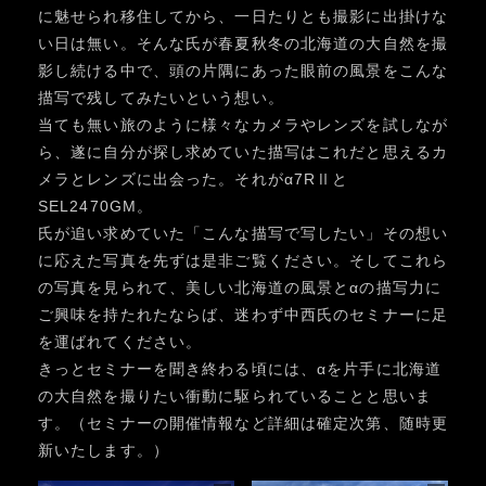
に魅せられ移住してから、一日たりとも撮影に出掛けな
い日は無い。そんな氏が春夏秋冬の北海道の大自然を撮
影し続ける中で、頭の片隅にあった眼前の風景をこんな
描写で残してみたいという想い。
当ても無い旅のように様々なカメラやレンズを試しなが
ら、遂に自分が探し求めていた描写はこれだと思えるカ
メラとレンズに出会った。それがα7RⅡと
SEL2470GM。
氏が追い求めていた「こんな描写で写したい」その想い
に応えた写真を先ずは是非ご覧ください。そしてこれら
の写真を見られて、美しい北海道の風景とαの描写力に
ご興味を持たれたならば、迷わず中西氏のセミナーに足
を運ばれてください。
きっとセミナーを聞き終わる頃には、αを片手に北海道
の大自然を撮りたい衝動に駆られていることと思いま
す。（セミナーの開催情報など詳細は確定次第、随時更
新いたします。）