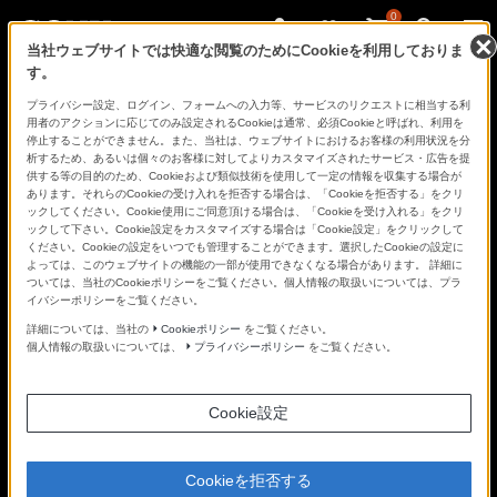
0
当社ウェブサイトでは快適な閲覧のためにCookieを利用しておりま
す。
さ
Facebook
Twitter
プライバシー設定、ログイン、フォームへの入力等、サービスのリクエストに相当する利
あ、
用者のアクションに応じてのみ設定されるCookieは通常、必須Cookieと呼ばれ、利用を
見
停止することができません。また、当社は、ウェブサイトにおけるお客様の利用状況を分
た
析するため、あるいは個々のお客様に対してよりカスタマイズされたサービス・広告を提
こ
供する等の目的のため、Cookieおよび類似技術を使用して一定の情報を収集する場合が
と
あります。それらのCookieの受け入れを拒否する場合は、「Cookieを拒否する」をクリ
の
ックしてください。Cookie使用にご同意頂ける場合は、「Cookieを受け入れる」をクリ
な
PROFESSOR
ックして下さい。Cookie設定をカスタマイズする場合は「Cookie設定」をクリックして
い
ください。Cookieの設定をいつでも管理することができます。選択したCookieの設定に
世
よっては、このウェブサイトの機能の一部が使用できなくなる場合があります。 詳細に
界
ついては、当社のCookieポリシーをご覧ください。個人情報の取扱いについては、プラ
へ。
イバシーポリシーをご覧ください。
α
プロフェッサー
Universe
詳細については、当社の
Cookieポリシー
をご覧ください。
個人情報の取扱いについては、
プライバシーポリシー
をご覧ください。
Cookie設定
Cookieを拒否する