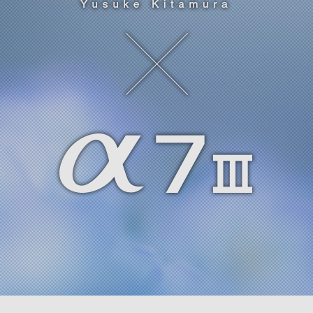
CAM
NEW generation
ries
心にふれた一瞬、この想いを
そのまま、未来へ。
CAM
NEW generation