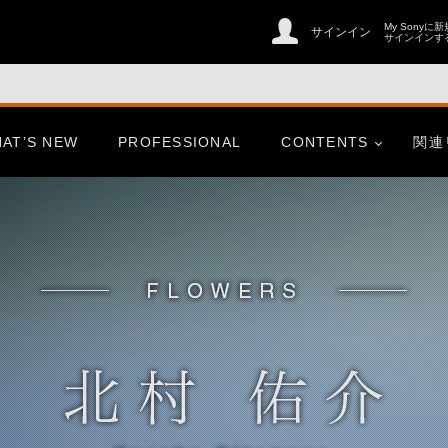
My Sonyに
サインイン
サインインす
AT’S NEW
PROFESSIONAL
CONTENTS
関連
er
CinemaLine
ries
心にふれた一瞬、この想いを
そのまま、未来へ。
er
CinemaLine