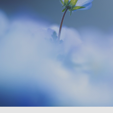
RX1R III
α6700
VLOG
α7R VI
α7 V
α7C Se
RX1R III
α6700
VLOG