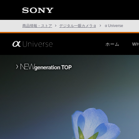
た
こ
と
の
な
商品情報・ストア
デジタル一眼カメラ α
α Universe
い
世
界
へ。
さ
ホーム
WH
α
あ、
Universe
見
た
こ
この挑戦は、次の表現のため
α1 II
G Mast
と
に。
の
な
い
世
界
へ。
α
Universe
α7R VI
α7 V
α7C Se
この挑戦は、次の表現のため
α1 II
G Mast
に。