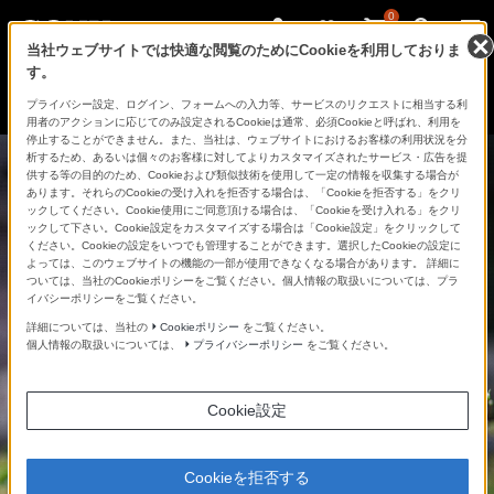
0
当社ウェブサイトでは快適な閲覧のためにCookieを利用しておりま
す。
さ
Facebook
Twitter
プライバシー設定、ログイン、フォームへの入力等、サービスのリクエストに相当する利
あ、
用者のアクションに応じてのみ設定されるCookieは通常、必須Cookieと呼ばれ、利用を
見
停止することができません。また、当社は、ウェブサイトにおけるお客様の利用状況を分
た
析するため、あるいは個々のお客様に対してよりカスタマイズされたサービス・広告を提
こ
供する等の目的のため、Cookieおよび類似技術を使用して一定の情報を収集する場合が
と
あります。それらのCookieの受け入れを拒否する場合は、「Cookieを拒否する」をクリ
の
ックしてください。Cookie使用にご同意頂ける場合は、「Cookieを受け入れる」をクリ
な
ックして下さい。Cookie設定をカスタマイズする場合は「Cookie設定」をクリックして
い
ください。Cookieの設定をいつでも管理することができます。選択したCookieの設定に
世
よっては、このウェブサイトの機能の一部が使用できなくなる場合があります。 詳細に
界
ついては、当社のCookieポリシーをご覧ください。個人情報の取扱いについては、プラ
へ。
イバシーポリシーをご覧ください。
α
Universe
詳細については、当社の
Cookieポリシー
をご覧ください。
個人情報の取扱いについては、
プライバシーポリシー
をご覧ください。
Cookie設定
Cookieを拒否する