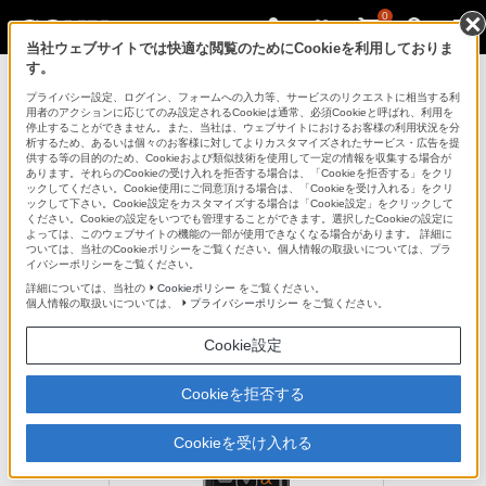
0
当社ウェブサイトでは快適な閲覧のためにCookieを利用しておりま
す。
デジタル一眼カメラ α（アルファ）
プライバシー設定、ログイン、フォームへの入力等、サービスのリクエストに相当する利
用者のアクションに応じてのみ設定されるCookieは通常、必須Cookieと呼ばれ、利用を
停止することができません。また、当社は、ウェブサイトにおけるお客様の利用状況を分
析するため、あるいは個々のお客様に対してよりカスタマイズされたサービス・広告を提
RMT-DSLR1
供する等の目的のため、Cookieおよび類似技術を使用して一定の情報を収集する場合が
あります。それらのCookieの受け入れを拒否する場合は、「Cookieを拒否する」をクリ
ックしてください。Cookie使用にご同意頂ける場合は、「Cookieを受け入れる」をクリ
ックして下さい。Cookie設定をカスタマイズする場合は「Cookie設定」をクリックして
リモートコマンダー
ください。Cookieの設定をいつでも管理することができます。選択したCookieの設定に
RMT-DSLR1
よっては、このウェブサイトの機能の一部が使用できなくなる場合があります。 詳細に
ついては、当社のCookieポリシーをご覧ください。個人情報の取扱いについては、プラ
イバシーポリシーをご覧ください。
生産完了
詳細については、当社の
Cookieポリシー
をご覧ください。
個人情報の取扱いについては、
プライバシーポリシー
をご覧ください。
希望小売価格3,300円(税込)
Cookie設定
Cookieを拒否する
Cookieを受け入れる