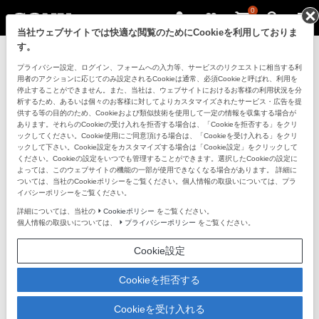
0
当社ウェブサイトでは快適な閲覧のためにCookieを利用しておりま
す。
プライバシー設定、ログイン、フォームへの入力等、サービスのリクエストに相当する利
用者のアクションに応じてのみ設定されるCookieは通常、必須Cookieと呼ばれ、利用を
停止することができません。また、当社は、ウェブサイトにおけるお客様の利用状況を分
析するため、あるいは個々のお客様に対してよりカスタマイズされたサービス・広告を提
供する等の目的のため、Cookieおよび類似技術を使用して一定の情報を収集する場合が
あります。それらのCookieの受け入れを拒否する場合は、「Cookieを拒否する」をクリ
ックしてください。Cookie使用にご同意頂ける場合は、「Cookieを受け入れる」をクリ
ックして下さい。Cookie設定をカスタマイズする場合は「Cookie設定」をクリックして
ください。Cookieの設定をいつでも管理することができます。選択したCookieの設定に
よっては、このウェブサイトの機能の一部が使用できなくなる場合があります。 詳細に
ついては、当社のCookieポリシーをご覧ください。個人情報の取扱いについては、プラ
今すぐ下取サービス
イバシーポリシーをご覧ください。
を申し込む
詳細については、当社の
Cookieポリシー
をご覧ください。
個人情報の取扱いについては、
プライバシーポリシー
をご覧ください。
Cookie設定
ソニーストア 下取サービスとは
Cookieを拒否する
Cookieを受け入れる
ソニーの直営店「ソニーストア」の下取サービスは、専