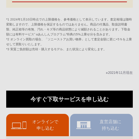
*1 2024年1月10日時点での上限価格を、参考価格として表示しています。査定相場は随時
変動しますので、上限価格を保証するものではありません。商品の付属品、取扱説明書
類、純正箱等の有無、汚れ・キズ等の商品状態により減額されることがあります。下取金
額には有料サービス” αあんしんプログラム”特典の5%上乗せ分を含みます。
*2 オンライン買取の場合、「ソニーストアお買い物券」として査定金額に更に+5％を上乗
せして買取りいたします。
*3 実質ご負担額は売却・購入するモデル、また状況により変化します。
※2021年11月現在
今すぐ下取サービスを申し込む
オンラインで
直営店舗に
申し込む
持ち込む