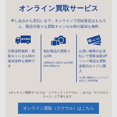
オンライン買取サービス
申し込みから支払いまで、オンラインで完結
査定はもちろ
ん、製品引取りも買取キャンセル時の返却も無料
引取送料無料・
買
他社製品の
買取り
お買い物券の
お支
取キャンセル時の
もOK
払いで
買取金額UP
返却送料も無料で
ソニー商品を
買取
※買取条件に該当する
日本国
す
金額分
おトクに購
内向け製品のみ
入
※お買い物券は
ソニーストア
全店でご利用可能
※オンライン買取サービスは「ソフマップ（ラクウル）」または「デジタルリ
ユース」にて承ります。
オンライン買取（ラクウル）はこちら