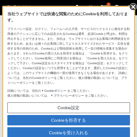
0
当社ウェブサイトでは快適な閲覧のためにCookieを利用しておりま
す。
ゲーミングギア INZONE™（インゾーン）
プライバシー設定、ログイン、フォームへの入力等、サービスのリクエストに相当する利
用者のアクションに応じてのみ設定されるCookieは通常、必須Cookieと呼ばれ、利用を
停止することができません。また、当社は、ウェブサイトにおけるお客様の利用状況を分
本体アップデート情報
析するため、あるいは個々のお客様に対してよりカスタマイズされたサービス・広告を提
供する等の目的のため、Cookieおよび類似技術を使用して一定の情報を収集する場合が
あります。それらのCookieの受け入れを拒否する場合は、「Cookieを拒否する」をクリ
ックしてください。Cookie使用にご同意頂ける場合は、「Cookieを受け入れる」をクリ
ソフトウェアアップデートが実施できなかった場合
ックして下さい。Cookie設定をカスタマイズする場合は「Cookie設定」をクリックして
ください。Cookieの設定をいつでも管理することができます。選択したCookieの設定に
よっては、このウェブサイトの機能の一部が使用できなくなる場合があります。 詳細に
ついては、当社のCookieポリシーをご覧ください。個人情報の取扱いについては、プラ
型名から絞り込み
イバシーポリシーをご覧ください。
詳細については、当社の
Cookieポリシー
をご覧ください。
個人情報の取扱いについては、
プライバシーポリシー
をご覧ください。
検索
Cookie設定
※半角英数で入力してください（入力例：INZONE H9）
Cookieを拒否する
※検索対象は2014年4月以降の本体アップデート情報です。
Cookieを受け入れる