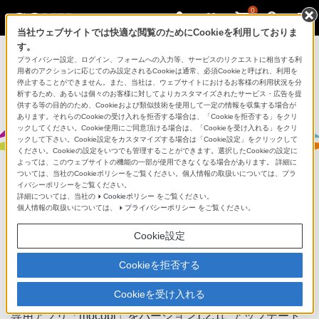
0
当社ウェブサイトでは快適な閲覧のためにCookieを利用しておりま
す。
プライバシー設定、ログイン、フォームへの入力等、サービスのリクエストに相当する利
用者のアクションに応じてのみ設定されるCookieは通常、必須Cookieと呼ばれ、利用を
停止することができません。また、当社は、ウェブサイトにおけるお客様の利用状況を分
析するため、あるいは個々のお客様に対してよりカスタマイズされたサービス・広告を提
モバイルモーションキャプチャー mocopi（モコピ）
供する等の目的のため、Cookieおよび類似技術を使用して一定の情報を収集する場合が
あります。それらのCookieの受け入れを拒否する場合は、「Cookieを拒否する」をクリ
ックしてください。Cookie使用にご同意頂ける場合は、「Cookieを受け入れる」をクリ
ックして下さい。Cookie設定をカスタマイズする場合は「Cookie設定」をクリックして
ください。Cookieの設定をいつでも管理することができます。選択したCookieの設定に
よっては、このウェブサイトの機能の一部が使用できなくなる場合があります。 詳細に
ついては、当社のCookieポリシーをご覧ください。個人情報の取扱いについては、プラ
イバシーポリシーをご覧ください。
専用アプリ「mocopi」をバージョン
詳細については、当社の
Cookieポリシー
をご覧ください。
個人情報の取扱いについては、
プライバシーポリシー
をご覧ください。
1.2.1にアップデート
Cookie設定
Cookieを拒否する
2023/07/12
Cookieを受け入れる
専用アプリ「mocopi」をバージョン1.2.1にアップデート