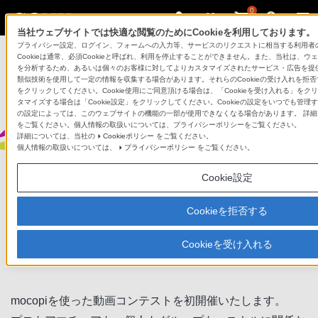
0
当社ウェブサイトでは快適な閲覧のためにCookieを利用しております。
プライバシー設定、ログイン、フォームへの入力等、サービスのリクエストに相当する利用者
Cookieは通常、必須Cookieと呼ばれ、利用を停止することができません。また、当社は、
を分析するため、あるいは個々のお客様に対してよりカスタマイズされたサービス・広告を提供す
類似技術を使用して一定の情報を収集する場合があります。それらのCookieの受け入れを拒否す
をクリックしてください。Cookie使用にご同意頂ける場合は、「Cookieを受け入れる」をクリ
モバイルモーションキャプチャー mocopi（モコピ）
タマイズする場合は「Cookie設定」をクリックしてください。Cookieの設定をいつでも管理す
の設定によっては、このウェブサイトの機能の一部が使用できなくなる場合があります。 詳細に
をご覧ください。個人情報の取扱いについては、プライバシーポリシーをご覧ください。
詳細については、当社の
Cookieポリシー
をご覧ください。
個人情報の取扱いについては、
プライバシーポリシー
をご覧ください。
Cookie設定
mocopi 動画コンテスト 開催決定！
Cookieを拒否する
Cookieを受け入れる
2024/06/20
mocopiを使った動画コンテストを初開催いたします。