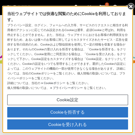
0
当社ウェブサイトでは快適な閲覧のためにCookieを利用しておりま
す。
プライバシー設定、ログイン、フォームへの入力等、サービスのリクエストに相当する利
用者のアクションに応じてのみ設定されるCookieは通常、必須Cookieと呼ばれ、利用を
停止することができません。また、当社は、ウェブサイトにおけるお客様の利用状況を分
析するため、あるいは個々のお客様に対してよりカスタマイズされたサービス・広告を提
モバイルモーションキャプチャー mocopi（モコピ）
供する等の目的のため、Cookieおよび類似技術を使用して一定の情報を収集する場合が
あります。それらのCookieの受け入れを拒否する場合は、「Cookieを拒否する」をクリ
ックしてください。Cookie使用にご同意頂ける場合は、「Cookieを受け入れる」をクリ
ックして下さい。Cookie設定をカスタマイズする場合は「Cookie設定」をクリックして
ください。Cookieの設定をいつでも管理することができます。選択したCookieの設定に
よっては、このウェブサイトの機能の一部が使用できなくなる場合があります。 詳細に
ついては、当社のCookieポリシーをご覧ください。個人情報の取扱いについては、プラ
イバシーポリシーをご覧ください。
mocopi 動画コンテストの結果発表を8月
詳細については、当社の
Cookieポリシー
をご覧ください。
個人情報の取扱いについては、
プライバシーポリシー
をご覧ください。
30日（金）19時から生配信！
Cookie設定
Cookieを拒否する
2024/08/26
Cookieを受け入れる