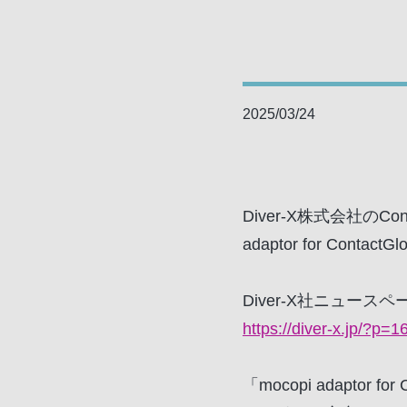
2025/03/24
Diver-X株式会社のC
adaptor for Co
Diver-X社ニュースペ
https://diver-x.jp/?p=1
「mocopi adapto