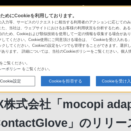
My Sonyに
サインイン
サインインす
めにCookieを利用しております。
力等、サービスのリクエストに相当する利用者のアクションに応じてのみ設定され
お知らせ
mocopiセンサー装着に対応したDiver-X株式会社「mocopi adaptor for
また、当社は、ウェブサイトにおけるお客様の利用状況を分析するため、ある
ため、Cookieおよび類似技術を使用して一定の情報を収集する場合がありま
キャプチャー mocopi（モコピ）
クしてください。Cookie使用にご同意頂ける場合は、「Cookieを受け入れる
リックしてください。Cookieの設定をいつでも管理することができます。選択し
あります。 詳細については、当社のCookieポリシーをご覧ください。個
をご覧ください。
シーポリシー
をご覧ください。
Cookie設定
Cookieを拒否する
Cookieを受け
copiセンサー装着に対
-X株式会社「mocopi adapt
ContactGlove」のリリー