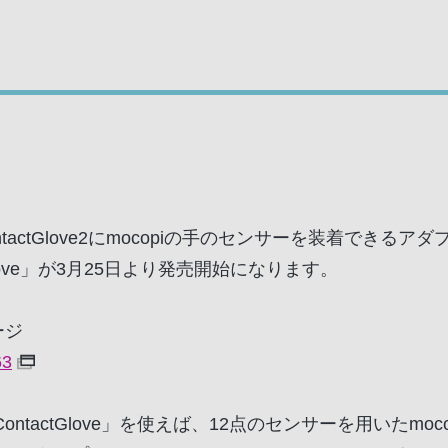
ontactGlove2にmocopiの手のセンサーを装着できるアダプ
ntactGlove」が3月25日より発売開始になります。
ージ
63
r for ContactGlove」を使えば、12点のセンサーを用いた