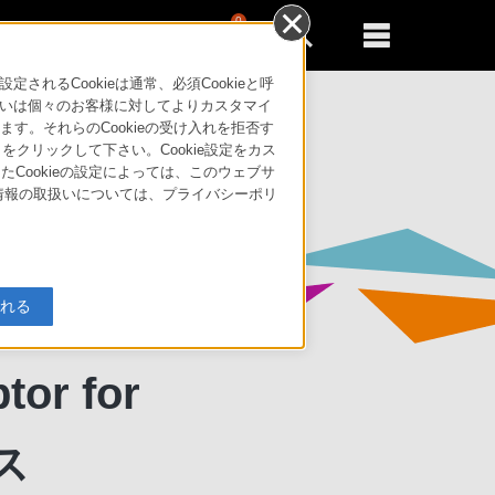
0
新規登録
るともっと便利に
るCookieは通常、必須Cookieと呼
 ContactGlove」のリリース
いは個々のお客様に対してよりカスタマイ
す。それらのCookieの受け入れを拒否す
」をクリックして下さい。Cookie設定をカス
たCookieの設定によっては、このウェブサ
人情報の取扱いについては、プライバシーポリ
入れる
応した
or for
ス