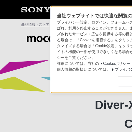
当社ウェブサイトでは快適な閲覧のた
プライバシー設定、ログイン、フォームへの入
商品情報・ストア
モバイルモーションキャプチャー mocopi
ばれ、利用を停止することができません。
ズされたサービス・広告を提供する等の目的の
モバイルモーション
る場合は、「Cookieを拒否する」をクリッ
タマイズする場合は「Cookie設定」をク
イトの機能の一部が使用できなくなる場合が
シーをご覧ください。
詳細については、当社の
Cookieポリシー
個人情報の取扱いについては、
プライバ
mo
Diver