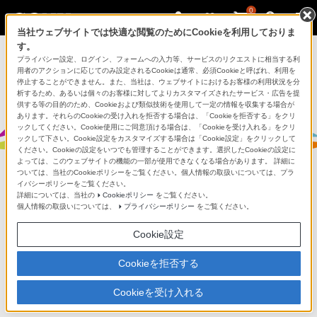
0
当社ウェブサイトでは快適な閲覧のためにCookieを利用しておりま
す。
プライバシー設定、ログイン、フォームへの入力等、サービスのリクエストに相当する利
用者のアクションに応じてのみ設定されるCookieは通常、必須Cookieと呼ばれ、利用を
停止することができません。また、当社は、ウェブサイトにおけるお客様の利用状況を分
析するため、あるいは個々のお客様に対してよりカスタマイズされたサービス・広告を提
モバイルモーションキャプチャー mocopi（モコピ）
供する等の目的のため、Cookieおよび類似技術を使用して一定の情報を収集する場合が
あります。それらのCookieの受け入れを拒否する場合は、「Cookieを拒否する」をクリ
ックしてください。Cookie使用にご同意頂ける場合は、「Cookieを受け入れる」をクリ
ックして下さい。Cookie設定をカスタマイズする場合は「Cookie設定」をクリックして
ください。Cookieの設定をいつでも管理することができます。選択したCookieの設定に
よっては、このウェブサイトの機能の一部が使用できなくなる場合があります。 詳細に
ついては、当社のCookieポリシーをご覧ください。個人情報の取扱いについては、プラ
イバシーポリシーをご覧ください。
mocopi VRアプリケーションのアップデ
詳細については、当社の
Cookieポリシー
をご覧ください。
個人情報の取扱いについては、
プライバシーポリシー
をご覧ください。
ート
Cookie設定
Cookieを拒否する
2025/07/08
Cookieを受け入れる