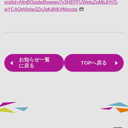
srsltid=AfmBOoqIwBxweev7y3HEFFUWetoZpMbJHVS-
wYCAOrA6vlw3ZnJgKdNK#Mocopi
お知らせ一覧
TOPへ戻る
に戻る