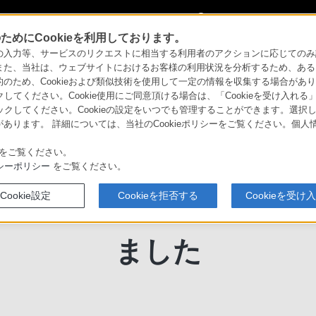
My Sonyに
サインイン
サインインす
めにCookieを利用しております。
力等、サービスのリクエストに相当する利用者のアクションに応じてのみ設定され
お知らせ
Webcam Motion Captureとの連携を開始しました
また、当社は、ウェブサイトにおけるお客様の利用状況を分析するため、ある
ため、Cookieおよび類似技術を使用して一定の情報を収集する場合がありま
キャプチャー mocopi（モコピ）
クしてください。Cookie使用にご同意頂ける場合は、「Cookieを受け入れる
リックしてください。Cookieの設定をいつでも管理することができます。選択し
あります。 詳細については、当社のCookieポリシーをご覧ください。個
をご覧ください。
シーポリシー
をご覧ください。
Cookie設定
Cookieを拒否する
Cookieを受け
 Motion Captureと
ました