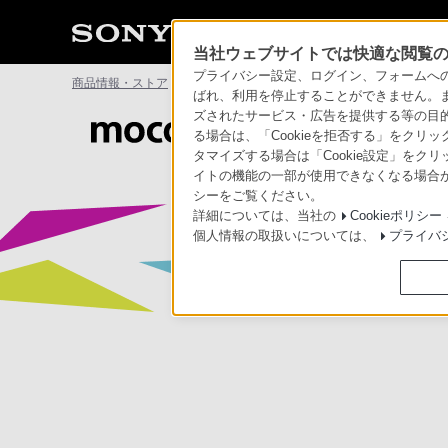
当社ウェブサイトでは快適な閲覧のた
プライバシー設定、ログイン、フォームへの入
商品情報・ストア
モバイルモーションキャプチャー mocopi
ばれ、利用を停止することができません。
ズされたサービス・広告を提供する等の目的の
モバイルモーション
る場合は、「Cookieを拒否する」をクリッ
タマイズする場合は「Cookie設定」をク
イトの機能の一部が使用できなくなる場合が
シーをご覧ください。
詳細については、当社の
Cookieポリシー
個人情報の取扱いについては、
プライバ
Webcam