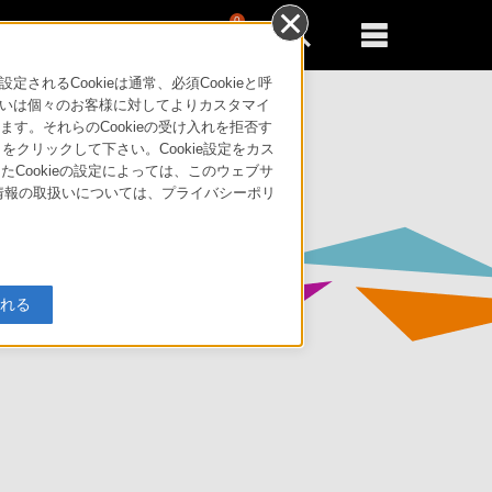
0
新規登録
るともっと便利に
るCookieは通常、必須Cookieと呼
いは個々のお客様に対してよりカスタマイ
す。それらのCookieの受け入れを拒否す
」をクリックして下さい。Cookie設定をカス
たCookieの設定によっては、このウェブサ
人情報の取扱いについては、プライバシーポリ
入れる
の連携を開始し