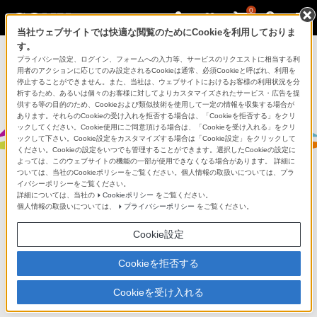
0
当社ウェブサイトでは快適な閲覧のためにCookieを利用しておりま
す。
プライバシー設定、ログイン、フォームへの入力等、サービスのリクエストに相当する利
用者のアクションに応じてのみ設定されるCookieは通常、必須Cookieと呼ばれ、利用を
停止することができません。また、当社は、ウェブサイトにおけるお客様の利用状況を分
析するため、あるいは個々のお客様に対してよりカスタマイズされたサービス・広告を提
モバイルモーションキャプチャー mocopi（モコピ）
供する等の目的のため、Cookieおよび類似技術を使用して一定の情報を収集する場合が
あります。それらのCookieの受け入れを拒否する場合は、「Cookieを拒否する」をクリ
ックしてください。Cookie使用にご同意頂ける場合は、「Cookieを受け入れる」をクリ
ックして下さい。Cookie設定をカスタマイズする場合は「Cookie設定」をクリックして
ください。Cookieの設定をいつでも管理することができます。選択したCookieの設定に
よっては、このウェブサイトの機能の一部が使用できなくなる場合があります。 詳細に
ついては、当社のCookieポリシーをご覧ください。個人情報の取扱いについては、プラ
イバシーポリシーをご覧ください。
mocopi Receiver Plugin for Unityをオー
詳細については、当社の
Cookieポリシー
をご覧ください。
個人情報の取扱いについては、
プライバシーポリシー
をご覧ください。
プンソースとして公開を開始しました
Cookie設定
Cookieを拒否する
2025/12/19
Cookieを受け入れる