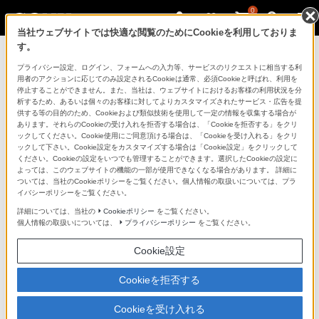
0
当社ウェブサイトでは快適な閲覧のためにCookieを利用しておりま
す。
マイページ
プライバシー設定、ログイン、フォームへの入力等、サービスのリクエストに相当する利
用者のアクションに応じてのみ設定されるCookieは通常、必須Cookieと呼ばれ、利用を
停止することができません。また、当社は、ウェブサイトにおけるお客様の利用状況を分
お詫び キャンペーン応募ができない
析するため、あるいは個々のお客様に対してよりカスタマイズされたサービス・広告を提
供する等の目的のため、Cookieおよび類似技術を使用して一定の情報を収集する場合が
事象について
あります。それらのCookieの受け入れを拒否する場合は、「Cookieを拒否する」をクリ
ックしてください。Cookie使用にご同意頂ける場合は、「Cookieを受け入れる」をクリ
ックして下さい。Cookie設定をカスタマイズする場合は「Cookie設定」をクリックして
日ごろより、ソニー製品・サービスをご愛顧いただき誠
ください。Cookieの設定をいつでも管理することができます。選択したCookieの設定に
よっては、このウェブサイトの機能の一部が使用できなくなる場合があります。 詳細に
にありがとうございます。
ついては、当社のCookieポリシーをご覧ください。個人情報の取扱いについては、プラ
イバシーポリシーをご覧ください。
現在一部のお客様において、キャンペーン応募時にエラ
詳細については、当社の
Cookieポリシー
をご覧ください。
個人情報の取扱いについては、
プライバシーポリシー
をご覧ください。
ーが表示され、
応募が完了できない事象が発生しています。
Cookie設定
復旧に向けて対応を進めておりますので、エラーが表示
Cookieを拒否する
された場合はしばらくお待ちください。
Cookieを受け入れる
ご利用のお客様にはご迷惑をおかけして申し訳ございま