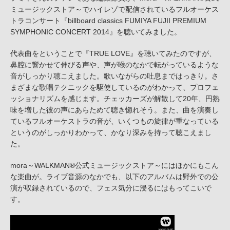
ミュージックストア～でハイレゾで配信されているフルオーケス
トラコンサート『billboard classics FUMIYA FUJII PREMIUM
SYMPHONIC CONCERT 2014』を聴いてみました。
代表曲をということで『TRUE LOVE』を聴いてみたのですが、
鼻腔に響かせて伸びる声や、声が喉のなかで転がっているような
音がしっかり聴こえました。歌いながらの吐息まではっきり。さ
まざまな歌唱テクニックを駆使しているのがわかって、プロフェ
ッショナリズムを感じます。チェッカーズが解散して20年、円熟
味を増した彼の声にあらためて聴き惚れそう。また、曲を演奏し
ているフルオーケストラの音が、いくつもの旋律が重なっている
というのがしっかりわかって、かなり深みを持って聴こえまし
た。
mora～WALKMAN®公式ミュージックストア～にはほかにもこん
な楽曲が。ライブ音源のなかでも、以下のアルバムは野外での公
演が収録されているので、フェス気分に浸るにはもってこいで
す。