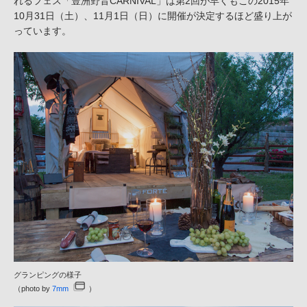
れるフェス「豊洲野音CARNIVAL」は第2回が早くもこの2015年
10月31日（土）、11月1日（日）に開催が決定するほど盛り上が
っています。
グランピングの様子
（photo by
7mm
）