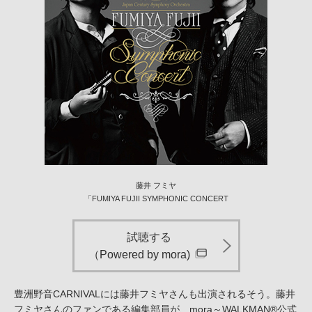
藤井 フミヤ
「FUMIYA FUJII SYMPHONIC CONCERT
試聴する
（Powered by mora)
豊洲野音CARNIVALには藤井フミヤさんも出演されるそう。藤井
フミヤさんのファンである編集部員が、mora～WALKMAN®公式