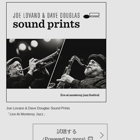
Joe Lovano & Dave Douglas Sound Prints
「Live At Monterey Jazz」
試聴する
（Powered by mora)