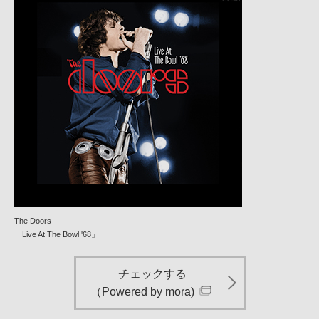
The Doors
「Live At The Bowl '68」
チェックする
（Powered by mora)