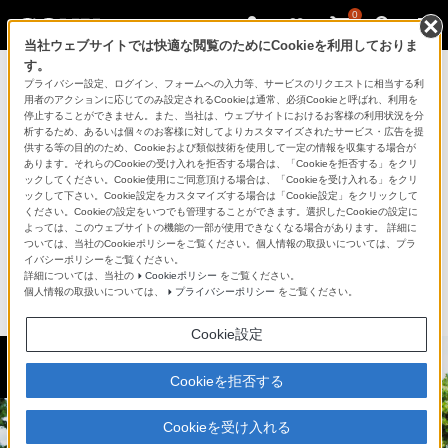
0
当社ウェブサイトでは快適な閲覧のためにCookieを利用しておりま
す。
プライバシー設定、ログイン、フォームへの入力等、サービスのリクエストに相当する利
用者のアクションに応じてのみ設定されるCookieは通常、必須Cookieと呼ばれ、利用を
停止することができません。また、当社は、ウェブサイトにおけるお客様の利用状況を分
析するため、あるいは個々のお客様に対してよりカスタマイズされたサービス・広告を提
供する等の目的のため、Cookieおよび類似技術を使用して一定の情報を収集する場合が
あります。それらのCookieの受け入れを拒否する場合は、「Cookieを拒否する」をクリ
ックしてください。Cookie使用にご同意頂ける場合は、「Cookieを受け入れる」をクリ
ックして下さい。Cookie設定をカスタマイズする場合は「Cookie設定」をクリックして
>
月刊大人のソニーについて
ください。Cookieの設定をいつでも管理することができます。選択したCookieの設定に
よっては、このウェブサイトの機能の一部が使用できなくなる場合があります。 詳細に
ついては、当社のCookieポリシーをご覧ください。個人情報の取扱いについては、プラ
イバシーポリシーをご覧ください。
詳細については、当社の
Cookieポリシー
をご覧ください。
当記事は2015年4月～2016年3月にご紹介したものです。商品がすでに生産完
個人情報の取扱いについては、
プライバシーポリシー
をご覧ください。
了している場合もございます。
Cookie設定
'15 Vol.7
Cookieを拒否する
Cookieを受け入れる