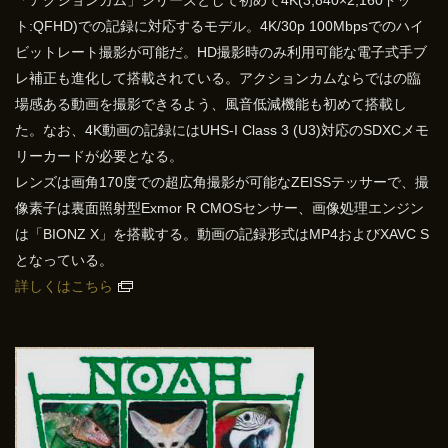
「アクションカム」シリーズとして初めて4K(3,840×2,160ドッ
ト:QFHD)での記録に対応するモデル。4K/30p 100Mbpsでのハイ
ビットレート撮影が可能だ。HD撮影時のみ利用可能な電子式手ブ
レ補正も進化して搭載されている。アクションカムならではの臨
場感ある動画を撮影できるよう、風音低減機能も初めて搭載し
た。なお、4K動画の記録にはUHS-I Class 3 (U3)対応のSDXCメモ
リーカードが必要となる。
レンズは画角170度での超広角撮影が可能なZEISSテッサーで、撮
像素子は裏面照射型Exmor R CMOSセンサー、画像処理エンジン
は「BIONZ X」を搭載する。動画の記録形式はMP4およびXAVC S
となっている。
詳しくはこち
ら