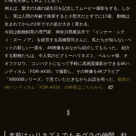
の発見を探してみようと思う。
例えば、愛犬の1歳の誕生日を記念してムービー撮影をする。しか
し、実は人間の年齢で換算すると小型犬だとすでに17歳。 動物は
生まれてからの1年でその姿が大きく変わる。
今回は動物飼育の専門家、神奈川県横浜市で 『インナー・シテ
ィ・ズー ノア』 を経営する高橋賢司さんに、私たちが知らない ペ
ットの新しい一面を、4K映像をみながら紹介してもらった。 紹介
する動物たちは、今人気のピグミーハリネズミ、ペルシャ猫、オ
オフクロウ。 コンパクトになって手軽に高画質撮影ができる4Kハ
ンディカム「FDR-AX30」で撮影し、その映像を4Kブラビア
「X8500Bシリーズ」で見ていただきながらお話を伺った。
最新の
4Kハンディカム「FDR-AX30」の特長はこちらから
。
名前はハリネズミでもモグラの仲間。針