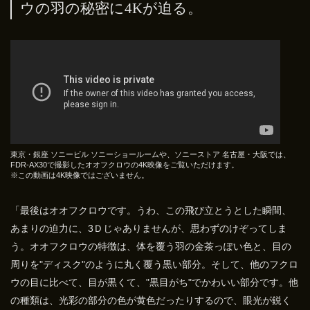
ウの羽の秘密に4Kが迫る。
東京・銀座 ソニービル ソニーショールームや、ソニーストア 名古屋・大阪では、
FDR-AX30で撮影したオオフクロウの4K映像をご覧いただけます。
※この動画は4K映像ではございません。
「最後はオオフクロウです。うわ、この飛び立とうとした瞬間、
あまりの迫力に、3Ｄじゃありませんが、思わずのけぞってしま
う。オオフクロウの特徴は、体を覆う羽の金茶っぽい色と、目の
周りを"ディスク"のように丸く覆う黒い部分。そして、他のフクロ
ウの目に比べて、目が黒くて、"黒目がち"でかわいい部分です。他
の種類は、光彩の部分の色が黄色だったりするので、眼光が鋭く