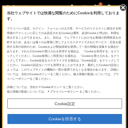
0
当社ウェブサイトでは快適な閲覧のためにCookieを利用しておりま
す。
プライバシー設定、ログイン、フォームへの入力等、サービスのリクエストに相当する利
用者のアクションに応じてのみ設定されるCookieは通常、必須Cookieと呼ばれ、利用を
停止することができません。また、当社は、ウェブサイトにおけるお客様の利用状況を分
析するため、あるいは個々のお客様に対してよりカスタマイズされたサービス・広告を提
供する等の目的のため、Cookieおよび類似技術を使用して一定の情報を収集する場合が
あります。それらのCookieの受け入れを拒否する場合は、「Cookieを拒否する」をクリ
ックしてください。Cookie使用にご同意頂ける場合は、「Cookieを受け入れる」をクリ
ックして下さい。Cookie設定をカスタマイズする場合は「Cookie設定」をクリックして
ください。Cookieの設定をいつでも管理することができます。選択したCookieの設定に
よっては、このウェブサイトの機能の一部が使用できなくなる場合があります。 詳細に
ついては、当社のCookieポリシーをご覧ください。個人情報の取扱いについては、プラ
掲載されている商品は既に販売終了となったものがございます。ご了承
イバシーポリシーをご覧ください。
頂けますようお願いいたします。
詳細については、当社の
Cookieポリシー
をご覧ください。
個人情報の取扱いについては、
プライバシーポリシー
をご覧ください。
Cookie設定
Cookieを拒否する