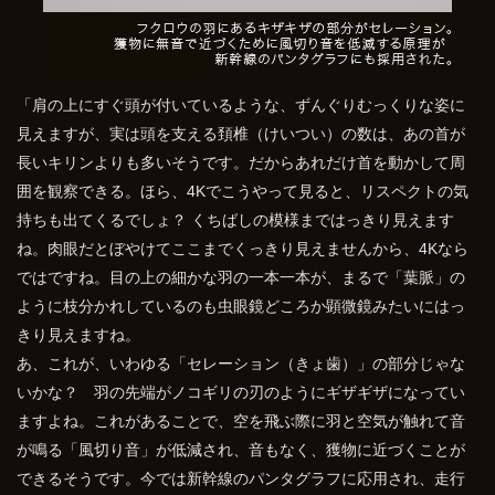
「肩の上にすぐ頭が付いているような、ずんぐりむっくりな姿に
見えますが、実は頭を支える頚椎（けいつい）の数は、あの首が
長いキリンよりも多いそうです。だからあれだけ首を動かして周
囲を観察できる。ほら、4Kでこうやって見ると、リスペクトの気
持ちも出てくるでしょ？ くちばしの模様まではっきり見えます
ね。肉眼だとぼやけてここまでくっきり見えませんから、4Kなら
ではですね。目の上の細かな羽の一本一本が、まるで「葉脈」の
ように枝分かれしているのも虫眼鏡どころか顕微鏡みたいにはっ
きり見えますね。
あ、これが、いわゆる「セレーション（きょ歯）」の部分じゃな
いかな？ 羽の先端がノコギリの刃のようにギザギザになってい
ますよね。これがあることで、空を飛ぶ際に羽と空気が触れて音
が鳴る「風切り音」が低減され、音もなく、獲物に近づくことが
できるそうです。今では新幹線のパンタグラフに応用され、走行