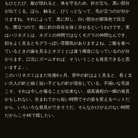
もひとたび、敵が現れると、体を守るため、針が立ち、黒い部分
が出てくる。ほら、触ると、びくっとなって、毛が立つのが分か
りますね。それによって、黒に対し、白い部分が膨張色で目立
ち、際立つので、敵に針の存在を強く示せるというわけです。実
はハリネズミは、ネズミの仲間ではなくモグラの仲間なんです。
顔をよく見るとモグラっぽい雰囲気がありますよね。ご飯を食べ
ているときの歯を見るとネズミとは違う構造になっているのが分
かります。口元にズームすれば、そういうことも発見できると思
いますよ」。
このハリネズミはまだ生後6ヶ月。背中の針はよく見ると、長く太
い大人の針と細く短い子どもの針が混在している。不揃いな毛並
こそ、それは今しか撮ることが出来ない、成長過程の一瞬の発見
かもしれない。生まれてから短い時間でその姿を変えるペットだ
から、いろいろな発見ができそうだ。そんなかけがえのない時間
だからこそ4Kで残したい。