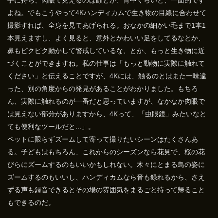
手に持ち、肉眼で見えるのは顔とか、背中くらいと、一面的です
よね。でもこうやって4Kハンディカムで生き物の目線に合わせて
撮影すれば、全身を見てあげられる。おなかの細かい毛まで1本1
本見えますし、よく見ると、意外とかわいい足をしてるなとか、
鼻もピクピク動かして警戒しているな、とか、もっと生き物に近
づくことができますね。私の仕事は「もっと動物に実際に触れて
ください」と伝えることですが、4Kには、触るのとはまた一味違
った、別の角度からの発見があることがわかりました。もちろ
ん、実際に触れるのが一番だと思っていますが、なかなか肉眼で
は見えない部分がありますから、4Kって、「虫眼鏡」みたいなと
ても便利なツールだと...」。
ペットに限らずズームして寄って撮りたいシーンはたくさんあ
る。子どもはもちろん、これからのシーズンなら花見で、桜の花
びらにズームするのもいいかもしれない。木々にとまる鳥の姿に
ズームするのもいいし、ハンディカムなら音も録れるから、さえ
ずる声も録音できるとその場の雰囲気をまるごと持って帰ること
もできるのだ。