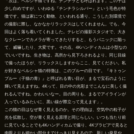
「次は、ペルシャ猫ですね。チンチラとも呼ばれます。この子は
少し白めですが、いわゆる『チンチラシルバー』という毛色が特
徴です。猫は家につく動物、といわれる通り、こうした別環境で
の撮影に際し、なかなかリラックスはしてくれません。でも、今
回はよく落ち着いてくれました。テレビの撮影スタジオで、大き
なクレーンでカメラが寄ってきたりすると、もうパニックに陥っ
て、威嚇したり、大変です。その点、4Kハンディカムは小型なの
でいいですね。生き物は、高所から見下ろされるより、同じ目線
で撮ったほうが、リラックスしますからここ、見てください。私
が好きなペルシャ猫の特徴は、このブルーの目です。『キトゥン
ブルー（子猫の青）』と呼ばれる青い目が、まるで宝石のように
輝いて見えますね。4Kって、目の中の光彩までこんなに美しく撮
れるんですね。かわいいなー。目の周りも、まるでアイラインが
入っているみたいに、黒い線が際立って見えます」。
この猫の目はなぜ青く見えるのか。その理由は、空気中の粒子が
光を拡散し、空が青く見える原理と同じらしい。いつも当たり前
に見ていることでも4Kハンディカムで撮り、4Kブラビアで見ると
肉眼よりも細かい部分まではっきり見えるので、新しい発見や、