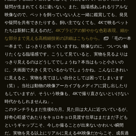
疑問が生まれてくるに違いない。また、臨場感あふれるリアルな
映像なので、ペットを飼っていない人と一緒に鑑賞しても、発見
や疑問を共有できたりする。飼い主でなくても、4Kで映るペット
たちは新鮮に見えるのだ。
4Kブラビアの鮮やかな色彩表現、細か
な部分まで見える高精細技術の詳細はこちらから
。
「毛の一本
一本まで、はっきりと映っていますね。映像なのに、ついつい触
りたくなる臨場感です。こうして見ていると、実物を見るよりは
っきり見えるのはどうしてでしょうね？本当はもっと小さいの
に、大画面で大きく見ているからでしょうかね。こんなにきれい
に見えると、実物を見てほしい自分としては困ってしまいます
（笑）。当社は動物の映像アーカイブをメディアに貸し出したり
もしていますが、そういう映像も、4Kで撮り直さないといけない
時代かもしれませんね」。
このチンチラもまだ生後6カ月。見た目は大人に近づいているが、
好奇心旺盛であたりをキョロキョロ見渡す仕草はまだまだ子ども
というギャップこそ、今しか撮ることが出来ないかわいい瞬間
だ。実物を見る以上にリアルに見える4K映像だからこそ、成長過