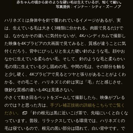
ハリネズミは身体中を針で覆われているイメージがあるが、実
は、生えている毛は大きく3種類に分かれる。肉眼で見るだけで
は、なかなかその違いに気付かないが、4Kハンディカムで撮影し
た映像を4Kブラビアの大画面で見てみると、質感が違うことに気
付くだろう。背中にびっしりと生えた硬い針のような毛。顔やお
なかに生えている柔らかい毛。そして、針のような毛と柔らかい
毛の境に生えている少し固めの毛。中間の毛は、その部分を触る
と少し硬く、4Kブラビアで見るとツヤと張りがあることがよくわ
かる。その毛こそ、ハリネズミの針は実は「毛」だと感じさせ、
微妙な質感の違いも4Kは見逃さない。
小さくて動き回るペットをズームして撮影したら、映像がブレる
のでは？と思った方は、
手ブレ補正技術の詳細をこちらでご覧く
ださい
。
「針の根元は黒に近いこげ茶で、先端にいくと白くな
っています。普段、リラックスしている環境では、ハリネズミの
毛は寝ているので、根元の黒い部分は隠れて、白い背中です。で