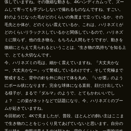
張していますね。その微細な動きも、4Kハンディカムって、ズー
ムして寄っても手ブレしないで撮れるものなんですね、すごい。
針のようになった毛がどのくらいの角度まで立っているか、その
毛先とか体が、どのくらい震えているか、これは、ハリネズミが
どのくらいリラックスしているかと関係しているので、ハリネズ
ミに限らず、他の生き物も、もちろん人間もそうですが、動きを
微細にとらえて見られるということは、"生き物の気持ち"を知る上
で、とても大切なんです。
今、ハリネズミの毛は、細かく震えていますね。『大丈夫かな
ー、大丈夫かなー』って警戒しているわけです。そして究極まで
警戒すると、背中の針を外に向けて体を丸め、『いが栗』のよう
にボール状になります。完全な球体になる直前、顔だけ出してい
る様子が、まるで『ダルマ』のようで、とてもかわいいでし
ょ？ この姿がネットなどで話題になり、今、ハリネズミのブー
ムが起きていますね。
今回初めて、4Kで見ましたが、普段、ほとんどの飼い主はここま
で生き物のことをじっくり見てあげていないと思います。自分の