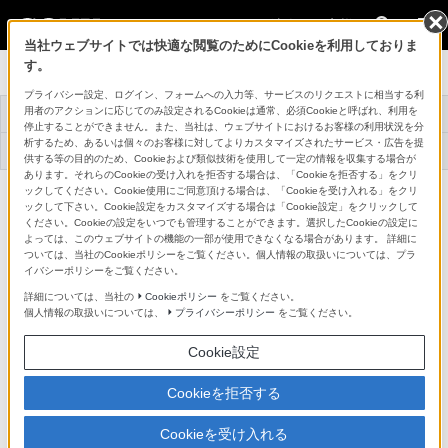
法人のお客様
当社ウェブサイトでは快適な閲覧のためにCookieを利用しておりま
す。
プロフェッショナルモニター
プライバシー設定、ログイン、フォームへの入力等、サービスのリクエストに相当する利
用者のアクションに応じてのみ設定されるCookieは通常、必須Cookieと呼ばれ、利用を
トップ
商品一覧
関連商品
事例紹介
停止することができません。また、当社は、ウェブサイトにおけるお客様の利用状況を分
析するため、あるいは個々のお客様に対してよりカスタマイズされたサービス・広告を提
アプリケーションソ
機器アップデートフ
サービス対応メニュ
サポート・お問い合
フトウェア
ァームウェア
ー
わせ
供する等の目的のため、Cookieおよび類似技術を使用して一定の情報を収集する場合が
あります。それらのCookieの受け入れを拒否する場合は、「Cookieを拒否する」をクリ
24型マルチフォーマット液晶モニター
ックしてください。Cookie使用にご同意頂ける場合は、「Cookieを受け入れる」をクリ
LMD-B240
ックして下さい。Cookie設定をカスタマイズする場合は「Cookie設定」をクリックして
詳細メニュー
ください。Cookieの設定をいつでも管理することができます。選択したCookieの設定に
よっては、このウェブサイトの機能の一部が使用できなくなる場合があります。 詳細に
関連資料
ついては、当社のCookieポリシーをご覧ください。個人情報の取扱いについては、プラ
イバシーポリシーをご覧ください。
詳細については、当社の
Cookieポリシー
をご覧ください。
関連資料
個人情報の取扱いについては、
プライバシーポリシー
をご覧ください。
Cookie設定
対応ビデオ信号フォーマット(54KB／
PDF)
Cookieを拒否する
Cookieを受け入れる