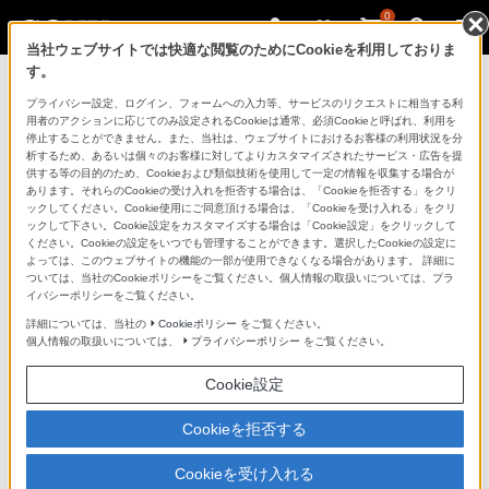
0
当社ウェブサイトでは快適な閲覧のためにCookieを利用しておりま
す。
商品カテゴリー一覧
プライバシー設定、ログイン、フォームへの入力等、サービスのリクエストに相当する利
用者のアクションに応じてのみ設定されるCookieは通常、必須Cookieと呼ばれ、利用を
停止することができません。また、当社は、ウェブサイトにおけるお客様の利用状況を分
析するため、あるいは個々のお客様に対してよりカスタマイズされたサービス・広告を提
供する等の目的のため、Cookieおよび類似技術を使用して一定の情報を収集する場合が
映像
あります。それらのCookieの受け入れを拒否する場合は、「Cookieを拒否する」をクリ
ックしてください。Cookie使用にご同意頂ける場合は、「Cookieを受け入れる」をクリ
ックして下さい。Cookie設定をカスタマイズする場合は「Cookie設定」をクリックして
ください。Cookieの設定をいつでも管理することができます。選択したCookieの設定に
®
テレビ ブラビア
［個人向け］
よっては、このウェブサイトの機能の一部が使用できなくなる場合があります。 詳細に
ついては、当社のCookieポリシーをご覧ください。個人情報の取扱いについては、プラ
イバシーポリシーをご覧ください。
®
詳細については、当社の
Cookieポリシー
をご覧ください。
業務用ディスプレイ・テレビ[法人向け] ブラビア
個人情報の取扱いについては、
プライバシーポリシー
をご覧ください。
Cookie設定
空間再現ディスプレイ（Spatial Reality Display）
Cookieを拒否する
INZONE™ ゲーミングモニター
Cookieを受け入れる