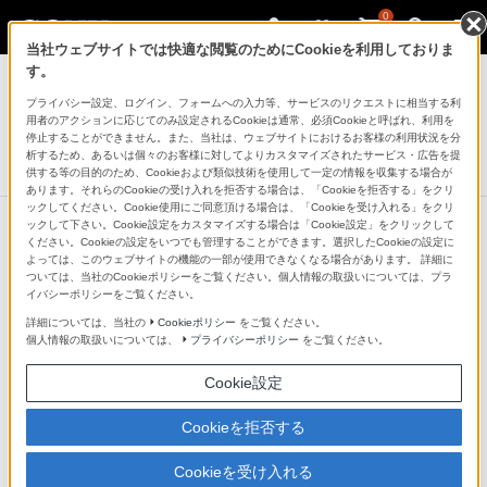
0
当社ウェブサイトでは快適な閲覧のためにCookieを利用しておりま
ラジオ／CDラジオ・ラジカセ
す。
プライバシー設定、ログイン、フォームへの入力等、サービスのリクエストに相当する利
ワンセグTV音声/FMステレオ/AMラジオ
用者のアクションに応じてのみ設定されるCookieは通常、必須Cookieと呼ばれ、利用を
XDR-56TV
停止することができません。また、当社は、ウェブサイトにおけるお客様の利用状況を分
析するため、あるいは個々のお客様に対してよりカスタマイズされたサービス・広告を提
生産完了
DISCONTINUED
供する等の目的のため、Cookieおよび類似技術を使用して一定の情報を収集する場合が
あります。それらのCookieの受け入れを拒否する場合は、「Cookieを拒否する」をクリ
ックしてください。Cookie使用にご同意頂ける場合は、「Cookieを受け入れる」をクリ
ックして下さい。Cookie設定をカスタマイズする場合は「Cookie設定」をクリックして
ください。Cookieの設定をいつでも管理することができます。選択したCookieの設定に
よっては、このウェブサイトの機能の一部が使用できなくなる場合があります。 詳細に
ついては、当社のCookieポリシーをご覧ください。個人情報の取扱いについては、プラ
イバシーポリシーをご覧ください。
詳細については、当社の
Cookieポリシー
をご覧ください。
個人情報の取扱いについては、
プライバシーポリシー
をご覧ください。
Cookie設定
Cookieを拒否する
Cookieを受け入れる