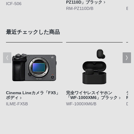
PZ110D」ブラック
「E
ICF-506
RM-PZ110D/B
ECM
最近チェックした商品
Cinema Lineカメラ「FX5」
完全ワイヤレスイヤホン
デジ
ボディ
「WF-1000XM6」ブラック
RX
ILME-FX5B
WF-1000XM6/B
DS