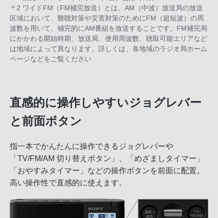
＊2 ワイドFM（FM補完放送）とは、AM（中波）放送局の放送
区域において、難聴対策や災害対策のためにFM（超短波）の周
波数を用いて、補完的にAM番組を放送することです。FM補完局
にかかわる開始時期、放送局、使用周波数、聴取可能エリアなど
は地域によって異なります。詳しくは、各地域のラジオ局ホーム
ページなどをご覧ください
直感的に操作しやすいジョグレバー
と前面ボタン
指一本でかんたんに操作できるジョグレバーや
「TV/FM/AM 切り替えボタン」、「めざましタイマー」
「おやすみタイマー」などの操作ボタンを前面に配置。
高い操作性で直感的に使えます。