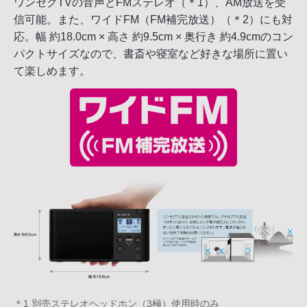
ワンセグTVの音声とFMステレオ（＊1）、AM放送を受
信可能。また、ワイドFM（FM補完放送）（＊2）にも対
応。幅 約18.0cm × 高さ 約9.5cm × 奥行き 約4.9cmのコン
パクトサイズなので、書斎や寝室など好きな場所に置い
て楽しめます。
＊1 別売ステレオヘッドホン（3極）使用時のみ