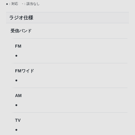
●：対応
-：該当なし
ラジオ仕様
受信バンド
FM
●
FMワイド
●
AM
●
TV
●