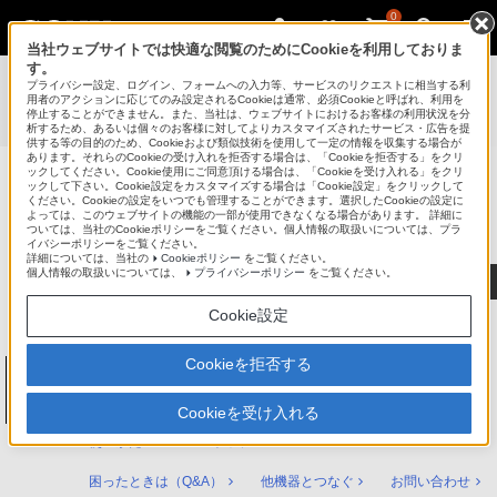
0
当社ウェブサイトでは快適な閲覧のためにCookieを利用しておりま
す。
使いかたマニュアル（取扱説明 Web版）
>
プライバシー設定、ログイン、フォームへの入力等、サービスのリクエストに相当する利
BDZ-ZT2000 / BDZ-ZT1000 / BDZ-ZW1000 / BDZ-ZW500
用者のアクションに応じてのみ設定されるCookieは通常、必須Cookieと呼ばれ、利用を
停止することができません。また、当社は、ウェブサイトにおけるお客様の利用状況を分
使いかたマニュアル
析するため、あるいは個々のお客様に対してよりカスタマイズされたサービス・広告を提
供する等の目的のため、Cookieおよび類似技術を使用して一定の情報を収集する場合が
あります。それらのCookieの受け入れを拒否する場合は、「Cookieを拒否する」をクリ
ックしてください。Cookie使用にご同意頂ける場合は、「Cookieを受け入れる」をクリ
ックして下さい。Cookie設定をカスタマイズする場合は「Cookie設定」をクリックして
ブルーレイディスク/DVDレコーダー
ください。Cookieの設定をいつでも管理することができます。選択したCookieの設定に
サポート・お問い合わせ
よっては、このウェブサイトの機能の一部が使用できなくなる場合があります。 詳細に
ついては、当社のCookieポリシーをご覧ください。個人情報の取扱いについては、プラ
イバシーポリシーをご覧ください。
詳細については、当社の
Cookieポリシー
をご覧ください。
個人情報の取扱いについては、
プライバシーポリシー
をご覧ください。
Cookie設定
Cookieを拒否する
ブルーレイディスク/DVDレコーダー
BDZ-ZT2000 / BDZ-ZT1000 / BDZ-ZW1000
/ BDZ-ZW500
Cookieを受け入れる
使いかたマニュアル トップ
困ったときは（Q&A）
他機器とつなぐ
お問い合わせ