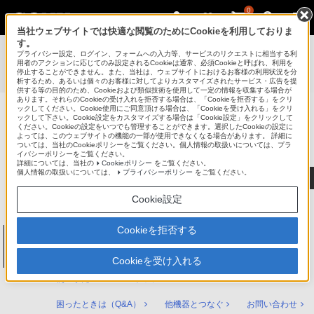
0
当社ウェブサイトでは快適な閲覧のためにCookieを利用しておりま
す。
使いかたマニュアル（取扱説明 Web版）
>
プライバシー設定、ログイン、フォームへの入力等、サービスのリクエストに相当する利
BDZ-ZT2000 / BDZ-ZT1000 / BDZ-ZW1000 / BDZ-ZW500
用者のアクションに応じてのみ設定されるCookieは通常、必須Cookieと呼ばれ、利用を
停止することができません。また、当社は、ウェブサイトにおけるお客様の利用状況を分
使いかたマニュアル
析するため、あるいは個々のお客様に対してよりカスタマイズされたサービス・広告を提
供する等の目的のため、Cookieおよび類似技術を使用して一定の情報を収集する場合が
あります。それらのCookieの受け入れを拒否する場合は、「Cookieを拒否する」をクリ
ックしてください。Cookie使用にご同意頂ける場合は、「Cookieを受け入れる」をクリ
ックして下さい。Cookie設定をカスタマイズする場合は「Cookie設定」をクリックして
ブルーレイディスク/DVDレコーダー
ください。Cookieの設定をいつでも管理することができます。選択したCookieの設定に
サポート・お問い合わせ
よっては、このウェブサイトの機能の一部が使用できなくなる場合があります。 詳細に
ついては、当社のCookieポリシーをご覧ください。個人情報の取扱いについては、プラ
イバシーポリシーをご覧ください。
詳細については、当社の
Cookieポリシー
をご覧ください。
個人情報の取扱いについては、
プライバシーポリシー
をご覧ください。
Cookie設定
Cookieを拒否する
ブルーレイディスク/DVDレコーダー
BDZ-ZT2000 / BDZ-ZT1000 / BDZ-ZW1000
/ BDZ-ZW500
Cookieを受け入れる
使いかたマニュアル トップ
困ったときは（Q&A）
他機器とつなぐ
お問い合わせ