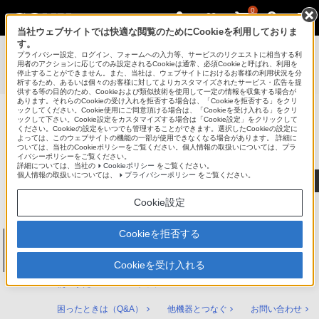
0
当社ウェブサイトでは快適な閲覧のためにCookieを利用しておりま
す。
使いかたマニュアル（取扱説明 Web版）
>
プライバシー設定、ログイン、フォームへの入力等、サービスのリクエストに相当する利
BDZ-ZT2000 / BDZ-ZT1000 / BDZ-ZW1000 / BDZ-ZW500
用者のアクションに応じてのみ設定されるCookieは通常、必須Cookieと呼ばれ、利用を
停止することができません。また、当社は、ウェブサイトにおけるお客様の利用状況を分
使いかたマニュアル
析するため、あるいは個々のお客様に対してよりカスタマイズされたサービス・広告を提
供する等の目的のため、Cookieおよび類似技術を使用して一定の情報を収集する場合が
あります。それらのCookieの受け入れを拒否する場合は、「Cookieを拒否する」をクリ
ックしてください。Cookie使用にご同意頂ける場合は、「Cookieを受け入れる」をクリ
ックして下さい。Cookie設定をカスタマイズする場合は「Cookie設定」をクリックして
ブルーレイディスク/DVDレコーダー
ください。Cookieの設定をいつでも管理することができます。選択したCookieの設定に
サポート・お問い合わせ
よっては、このウェブサイトの機能の一部が使用できなくなる場合があります。 詳細に
ついては、当社のCookieポリシーをご覧ください。個人情報の取扱いについては、プラ
イバシーポリシーをご覧ください。
詳細については、当社の
Cookieポリシー
をご覧ください。
個人情報の取扱いについては、
プライバシーポリシー
をご覧ください。
Cookie設定
Cookieを拒否する
ブルーレイディスク/DVDレコーダー
BDZ-ZT2000 / BDZ-ZT1000 / BDZ-ZW1000
/ BDZ-ZW500
Cookieを受け入れる
使いかたマニュアル トップ
困ったときは（Q&A）
他機器とつなぐ
お問い合わせ